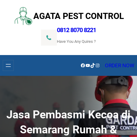
Lewati
ke
AGATA PEST CONTROL
konten
0812 8070 8221
Have You Any Quires ?
Facebook
YouTube
TikTok
Instagram
ORDER NOW
Jasa Pembasmi Kecoa di
Semarang Rumah &