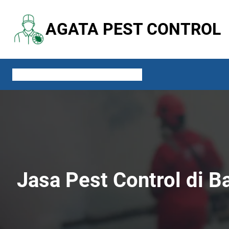
Lewati
ke
AGATA PEST CONTROL
konten
ABOUT US
SERVICES
CONTACT US
BLOG
Jasa Pest Control di 