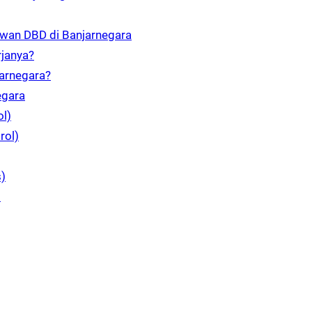
awan DBD di Banjarnegara
rjanya?
arnegara?
egara
l)
rol)
)
l