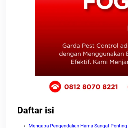
Daftar isi
Mengapa Pengendalian Hama Sangat Penting 