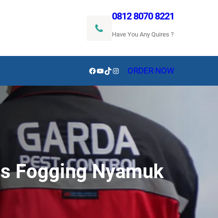
0812 8070 8221
Have You Any Quires ?
Facebook
YouTube
TikTok
Instagram
ORDER NOW
lis Fogging Nyamuk