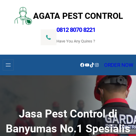
Lewati
ke
AGATA PEST CONTROL
konten
0812 8070 8221
Have You Any Quires ?
Facebook
YouTube
TikTok
Instagram
ORDER NOW
Jasa Pest Control di
Banyumas No.1 Spesialis