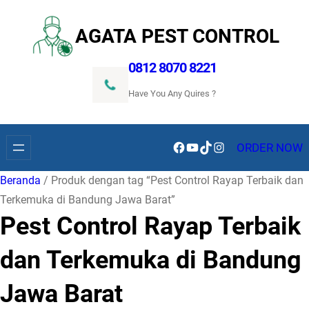
Lewati
ke
AGATA PEST CONTROL
konten
0812 8070 8221
Have You Any Quires ?
Facebook
YouTube
TikTok
Instagram
ORDER NOW
Beranda
/ Produk dengan tag “Pest Control Rayap Terbaik dan
Terkemuka di Bandung Jawa Barat”
Pest Control Rayap Terbaik
dan Terkemuka di Bandung
Jawa Barat