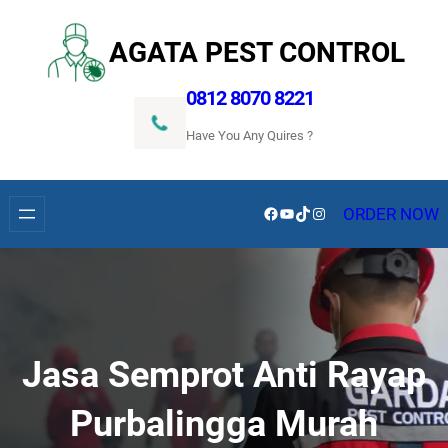
Lewati
ke
AGATA PEST CONTROL
konten
0812 8070 8221
Have You Any Quires ?
Facebook
YouTube
TikTok
Instagram
ORDER NOW
Jasa Semprot Anti Rayap
Purbalingga Murah