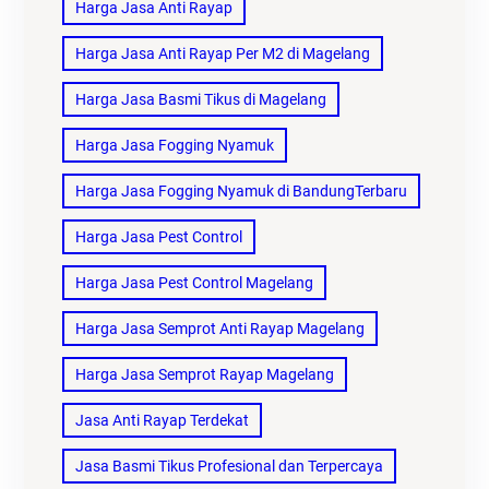
Harga Jasa Anti Rayap
Harga Jasa Anti Rayap Per M2 di Magelang
Harga Jasa Basmi Tikus di Magelang
Harga Jasa Fogging Nyamuk
Harga Jasa Fogging Nyamuk di BandungTerbaru
Harga Jasa Pest Control
Harga Jasa Pest Control Magelang
Harga Jasa Semprot Anti Rayap Magelang
Harga Jasa Semprot Rayap Magelang
Jasa Anti Rayap Terdekat
Jasa Basmi Tikus Profesional dan Terpercaya