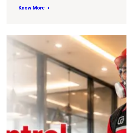
Know More