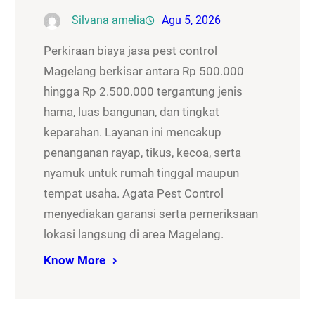
Silvana amelia
Agu 5, 2026
Perkiraan biaya jasa pest control
Magelang berkisar antara Rp 500.000
hingga Rp 2.500.000 tergantung jenis
hama, luas bangunan, dan tingkat
keparahan. Layanan ini mencakup
penanganan rayap, tikus, kecoa, serta
nyamuk untuk rumah tinggal maupun
tempat usaha. Agata Pest Control
menyediakan garansi serta pemeriksaan
lokasi langsung di area Magelang.
Know More