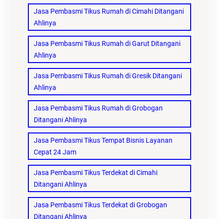
Jasa Pembasmi Tikus Rumah di Cimahi Ditangani
Ahlinya
Jasa Pembasmi Tikus Rumah di Garut Ditangani
Ahlinya
Jasa Pembasmi Tikus Rumah di Gresik Ditangani
Ahlinya
Jasa Pembasmi Tikus Rumah di Grobogan
Ditangani Ahlinya
Jasa Pembasmi Tikus Tempat Bisnis Layanan
Cepat 24 Jam
Jasa Pembasmi Tikus Terdekat di Cimahi
Ditangani Ahlinya
Jasa Pembasmi Tikus Terdekat di Grobogan
Ditangani Ahlinya