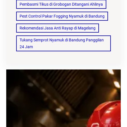
Pembasmi Tikus di Grobogan Ditangani Ahlinya
Pest Control Pakar Fogging Nyamuk di Bandung
Rekomendasi Jasa Anti Rayap di Magelang
Tukang Semprot Nyamuk di Bandung Panggilan
24 Jam