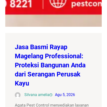
Jasa Basmi Rayap
Magelang Professional:
Proteksi Bangunan Anda
dari Serangan Perusak
Kayu
Silvana amelia
Agu 5, 2026
Agata Pest Control menyediakan layanan