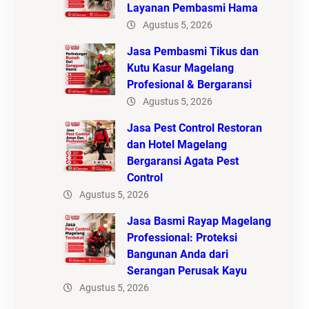
Layanan Pembasmi Hama
Agustus 5, 2026
Jasa Pembasmi Tikus dan
Kutu Kasur Magelang
Profesional & Bergaransi
Agustus 5, 2026
Jasa Pest Control Restoran
dan Hotel Magelang
Bergaransi Agata Pest
Control
Agustus 5, 2026
Jasa Basmi Rayap Magelang
Professional: Proteksi
Bangunan Anda dari
Serangan Perusak Kayu
Agustus 5, 2026