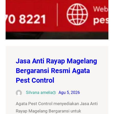
Jasa Anti Rayap Magelang
Bergaransi Resmi Agata
Pest Control
Silvana amelia
Agu 5, 2026
Agata Pest Control menyediakan Jasa Anti
Rayap Magelang Bergaransi untuk