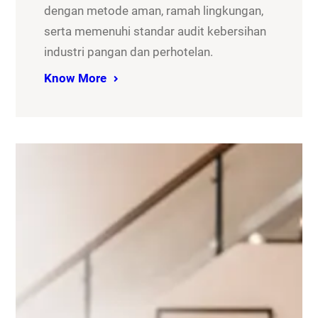
dengan metode aman, ramah lingkungan,
serta memenuhi standar audit kebersihan
industri pangan dan perhotelan.
Know More