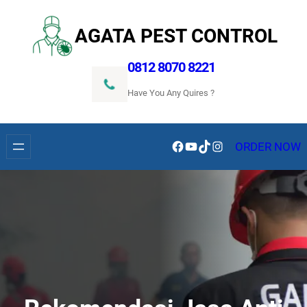
Lewati
ke
AGATA PEST CONTROL
konten
0812 8070 8221
Have You Any Quires ?
Facebook
YouTube
TikTok
Instagram
ORDER NOW