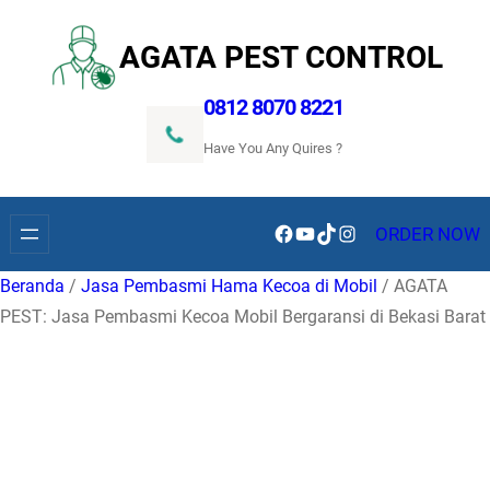
Lewati
ke
AGATA PEST CONTROL
konten
0812 8070 8221
Have You Any Quires ?
Facebook
YouTube
TikTok
Instagram
ORDER NOW
Beranda
/
Jasa Pembasmi Hama Kecoa di Mobil
/ AGATA
PEST: Jasa Pembasmi Kecoa Mobil Bergaransi di Bekasi Barat