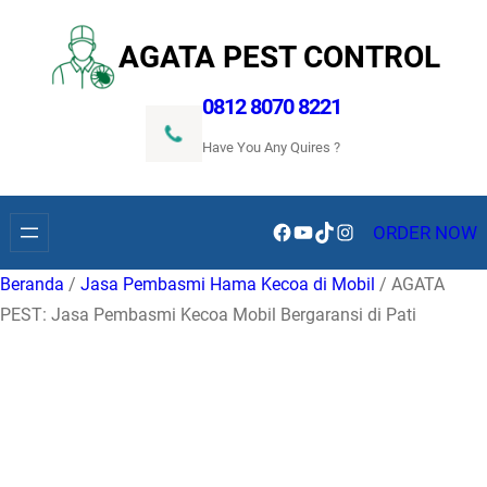
Lewati
ke
AGATA PEST CONTROL
konten
0812 8070 8221
Have You Any Quires ?
Facebook
YouTube
TikTok
Instagram
ORDER NOW
Beranda
/
Jasa Pembasmi Hama Kecoa di Mobil
/ AGATA
PEST: Jasa Pembasmi Kecoa Mobil Bergaransi di Pati