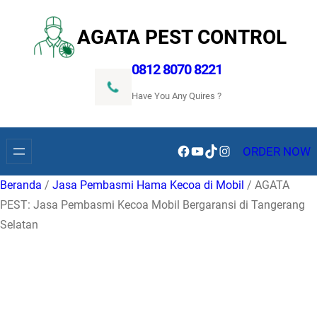
Lewati
ke
AGATA PEST CONTROL
konten
0812 8070 8221
Have You Any Quires ?
Facebook
YouTube
TikTok
Instagram
ORDER NOW
Beranda
/
Jasa Pembasmi Hama Kecoa di Mobil
/ AGATA
PEST: Jasa Pembasmi Kecoa Mobil Bergaransi di Tangerang
Selatan