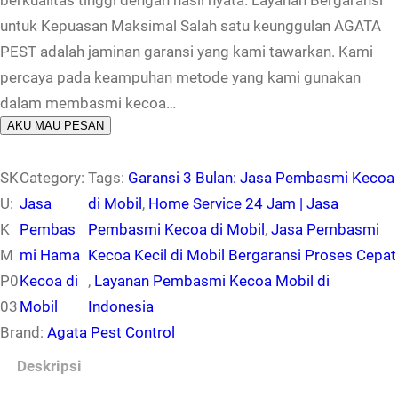
berkualitas tinggi dengan hasil nyata. Layanan Bergaransi
untuk Kepuasan Maksimal Salah satu keunggulan AGATA
PEST adalah jaminan garansi yang kami tawarkan. Kami
percaya pada keampuhan metode yang kami gunakan
dalam membasmi kecoa…
AKU MAU PESAN
SK
Category:
Tags:
Garansi 3 Bulan: Jasa Pembasmi Kecoa
U:
Jasa
di Mobil
, 
Home Service 24 Jam | Jasa
K
Pembas
Pembasmi Kecoa di Mobil
, 
Jasa Pembasmi
M
mi Hama
Kecoa Kecil di Mobil Bergaransi Proses Cepat
P0
Kecoa di
, 
Layanan Pembasmi Kecoa Mobil di
03
Mobil
Indonesia
Brand:
Agata Pest Control
Deskripsi