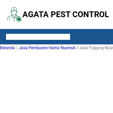
Lewati
ke
AGATA PEST CONTROL
konten
ABOUT US
SERVICES
CONTACT US
BLOG
Beranda
/
Jasa Pembasmi Hama Nyamuk
/ Jasa Fogging Nyam