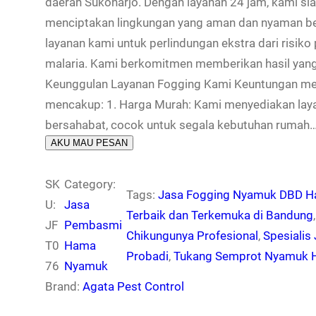
daerah Sukoharjo. Dengan layanan 24 jam, kami s
menciptakan lingkungan yang aman dan nyaman b
layanan kami untuk perlindungan ekstra dari risik
malaria. Kami berkomitmen memberikan hasil yang 
Keunggulan Layanan Fogging Kami Keuntungan me
mencakup: 1. Harga Murah: Kami menyediakan lay
bersahabat, cocok untuk segala kebutuhan rumah
AKU MAU PESAN
SK
Category:
Tags:
Jasa Fogging Nyamuk DBD Ha
U:
Jasa
Terbaik dan Terkemuka di Bandung
,
JF
Pembasmi
Chikungunya Profesional
, 
Spesiali
T0
Hama
Probadi
, 
Tukang Semprot Nyamuk Ha
76
Nyamuk
Brand:
Agata Pest Control