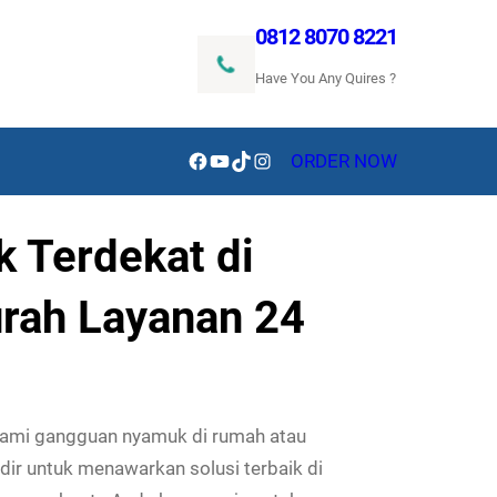
0812 8070 8221
Have You Any Quires ?
Facebook
YouTube
TikTok
Instagram
ORDER NOW
 Terdekat di
urah Layanan 24
lami gangguan nyamuk di rumah atau
ir untuk menawarkan solusi terbaik di