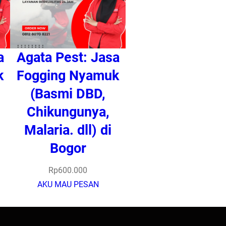
a
Agata Pest: Jasa
k
Fogging Nyamuk
(Basmi DBD,
Chikungunya,
Malaria. dll) di
Bogor
Rp
600.000
AKU MAU PESAN