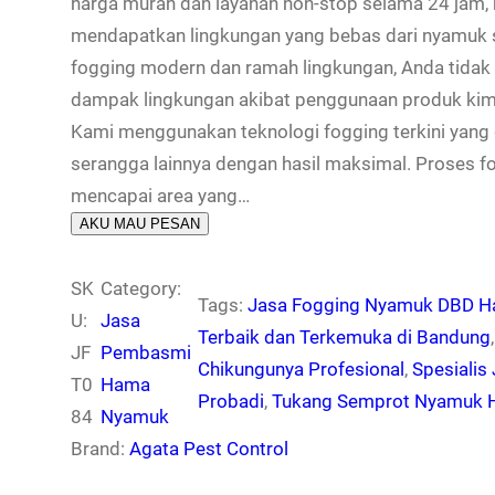
harga murah dan layanan non-stop selama 24 jam,
mendapatkan lingkungan yang bebas dari nyamuk s
fogging modern dan ramah lingkungan, Anda tidak p
dampak lingkungan akibat penggunaan produk kim
Kami menggunakan teknologi fogging terkini yan
serangga lainnya dengan hasil maksimal. Proses fo
mencapai area yang…
AKU MAU PESAN
SK
Category:
Tags:
Jasa Fogging Nyamuk DBD Ha
U:
Jasa
Terbaik dan Terkemuka di Bandung
,
JF
Pembasmi
Chikungunya Profesional
, 
Spesiali
T0
Hama
Probadi
, 
Tukang Semprot Nyamuk Ha
84
Nyamuk
Brand:
Agata Pest Control