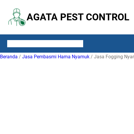
Lewati
ke
AGATA PEST CONTROL
konten
ABOUT US
SERVICES
CONTACT US
BLOG
Beranda
/
Jasa Pembasmi Hama Nyamuk
/ Jasa Fogging Nya