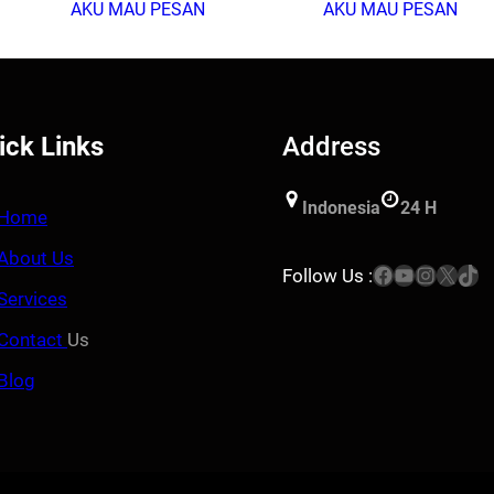
AKU MAU PESAN
AKU MAU PESAN
ick Links
Address
Indonesia
24 H
Home
About Us
Facebook
YouTube
Instagram
X
TikTok
Follow Us :
Services
Contact
Us
Blog