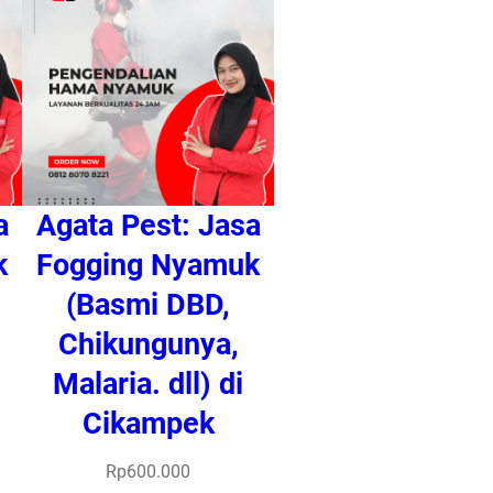
a
Agata Pest: Jasa
k
Fogging Nyamuk
(Basmi DBD,
Chikungunya,
Malaria. dll) di
Cikampek
Rp
600.000