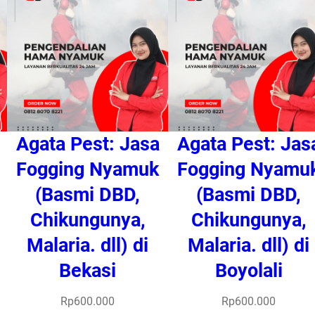
Agata Pest: Jasa
Agata Pest: Jas
Fogging Nyamuk
Fogging Nyamu
(Basmi DBD,
(Basmi DBD,
Chikungunya,
Chikungunya,
Malaria. dll) di
Malaria. dll) di
Bekasi
Boyolali
Rp
600.000
Rp
600.000