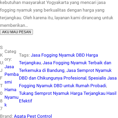
kebutuhan masyarakat Yogyakarta yang mencari jasa
fogging nyamuk yang berkualitas dengan harga yang
terjangkau. Oleh karena itu, layanan kami dirancang untuk
memberikan…
AKU MAU PESAN
S
Categ
K
Tags:
Jasa Fogging Nyamuk DBD Harga
ory:
U:
Terjangkau
, 
Jasa Fogging Nyamuk Terbaik dan
Jasa
J
Terkemuka di Bandung
, 
Jasa Semprot Nyamuk
Pemba
F
DBD dan Chikungunya Profesional
, 
Spesialis Jasa
smi
T
Fogging Nyamuk DBD untuk Rumah Probadi
, 
Hama
0
Tukang Semprot Nyamuk Harga Terjangkau Hasil
Nyamu
8
Efektif
k
7
Brand:
Agata Pest Control