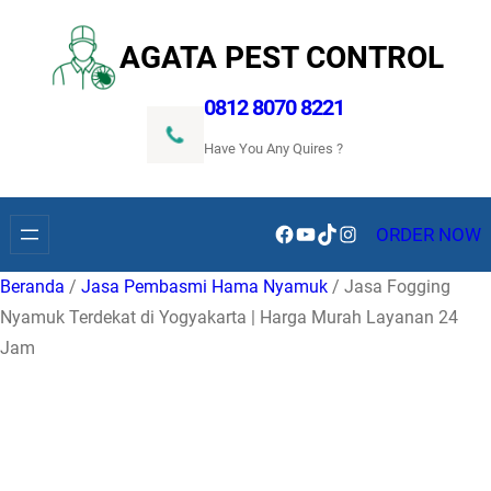
Lewati
ke
AGATA PEST CONTROL
konten
0812 8070 8221
Have You Any Quires ?
Facebook
YouTube
TikTok
Instagram
ORDER NOW
Beranda
/
Jasa Pembasmi Hama Nyamuk
/ Jasa Fogging
Nyamuk Terdekat di Yogyakarta | Harga Murah Layanan 24
Jam