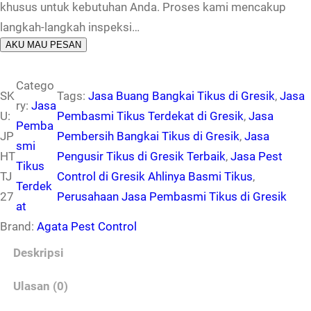
khusus untuk kebutuhan Anda. Proses kami mencakup
langkah-langkah inspeksi…
AKU MAU PESAN
Catego
SK
Tags:
Jasa Buang Bangkai Tikus di Gresik
, 
Jasa
ry:
Jasa
U:
Pembasmi Tikus Terdekat di Gresik
, 
Jasa
Pemba
JP
Pembersih Bangkai Tikus di Gresik
, 
Jasa
smi
HT
Pengusir Tikus di Gresik Terbaik
, 
Jasa Pest
Tikus
TJ
Control di Gresik Ahlinya Basmi Tikus
, 
Terdek
27
Perusahaan Jasa Pembasmi Tikus di Gresik
at
Brand:
Agata Pest Control
Deskripsi
Ulasan (0)