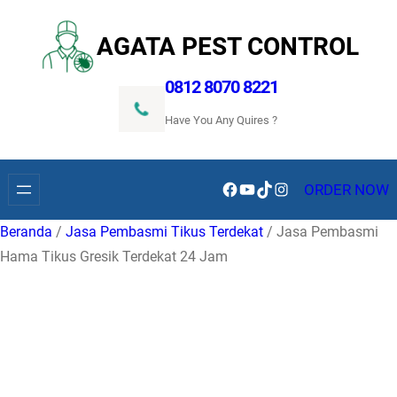
Lewati
ke
AGATA PEST CONTROL
konten
0812 8070 8221
Have You Any Quires ?
Facebook
YouTube
TikTok
Instagram
ORDER NOW
Beranda
/
Jasa Pembasmi Tikus Terdekat
/ Jasa Pembasmi
Hama Tikus Gresik Terdekat 24 Jam