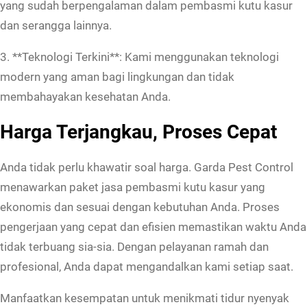
yang sudah berpengalaman dalam pembasmi kutu kasur
e
dan serangga lainnya.
n
3. **Teknologi Terkini**: Kami menggunakan teknologi
d
modern yang aman bagi lingkungan dan tidak
a
membahayakan kesehatan Anda.
s
i
Harga Terjangkau, Proses Cepat
N
o
Anda tidak perlu khawatir soal harga. Garda Pest Control
.
menawarkan paket jasa pembasmi kutu kasur yang
1
ekonomis dan sesuai dengan kebutuhan Anda. Proses
B
pengerjaan yang cepat dan efisien memastikan waktu Anda
e
tidak terbuang sia-sia. Dengan pelayanan ramah dan
r
profesional, Anda dapat mengandalkan kami setiap saat.
g
a
Manfaatkan kesempatan untuk menikmati tidur nyenyak