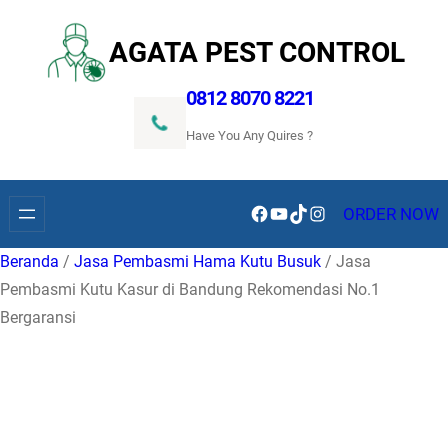
Lewati
ke
AGATA PEST CONTROL
konten
0812 8070 8221
Have You Any Quires ?
Facebook
YouTube
TikTok
Instagram
ORDER NOW
Beranda
/
Jasa Pembasmi Hama Kutu Busuk
/ Jasa
Pembasmi Kutu Kasur di Bandung Rekomendasi No.1
Bergaransi