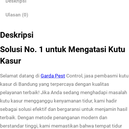
Deskripsi
P
Ulasan (0)
e
m
b
Deskripsi
a
Solusi No. 1 untuk Mengatasi Kutu
s
m
Kasur
i
K
Selamat datang di
Garda Pest
Control, jasa pembasmi kutu
u
kasur di Bandung yang terpercaya dengan kualitas
t
pelayanan terbaik! Jika Anda sedang menghadapi masalah
u
kutu kasur mengganggu kenyamanan tidur, kami hadir
K
sebagai solusi efektif dan bergaransi untuk menjamin hasil
a
terbaik. Dengan metode penanganan modern dan
s
berstandar tinggi, kami memastikan bahwa tempat tidur