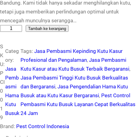
Bandung. Kami tidak hanya sekadar menghilangkan kutu,
tetapi juga memberikan perlindungan optimal untuk
mencegah munculnya serangga…
K
Tambah ke keranjang
u
S
a
Categ
Tags:
Jasa Pembasmi Kepinding Kutu Kasur
K
n
ory:
Profesional dan Pengalaman
, 
Jasa Pembasmi
U:
t
Jasa
Kutu Kasur atau Kutu Busuk Terbaik Bergaransi
, 
P
i
Pemb
Jasa Pembasmi Tinggi Kutu Busuk Berkualitas
CI
t
asmi
dan Bergaransi
, 
Jasa Pengendalian Hama Kutu
0
a
Hama
Busuk atau Kutu Kasur Bergaransi
, 
Pest Control
0
s
Kutu
Pembasmi Kutu Busuk Layanan Cepat Berkualitas
1
J
Busuk
24 Jam
9
a
Brand:
Pest Control Indonesia
s
a