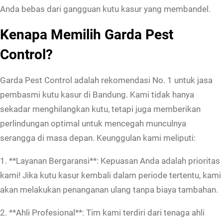
u
Anda bebas dari gangguan kutu kasur yang membandel.
r
Kenapa Memilih Garda Pest
d
i
Control?
B
a
Garda Pest Control adalah rekomendasi No. 1 untuk jasa
n
pembasmi kutu kasur di Bandung. Kami tidak hanya
d
sekadar menghilangkan kutu, tetapi juga memberikan
u
perlindungan optimal untuk mencegah munculnya
n
serangga di masa depan. Keunggulan kami meliputi:
g
1. **Layanan Bergaransi**: Kepuasan Anda adalah prioritas
R
kami! Jika kutu kasur kembali dalam periode tertentu, kami
e
akan melakukan penanganan ulang tanpa biaya tambahan.
k
o
2. **Ahli Profesional**: Tim kami terdiri dari tenaga ahli
m