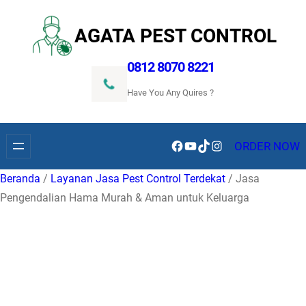
Lewati
ke
AGATA PEST CONTROL
konten
0812 8070 8221
Have You Any Quires ?
Facebook
YouTube
TikTok
Instagram
ORDER NOW
Beranda
/
Layanan Jasa Pest Control Terdekat
/ Jasa
Pengendalian Hama Murah & Aman untuk Keluarga