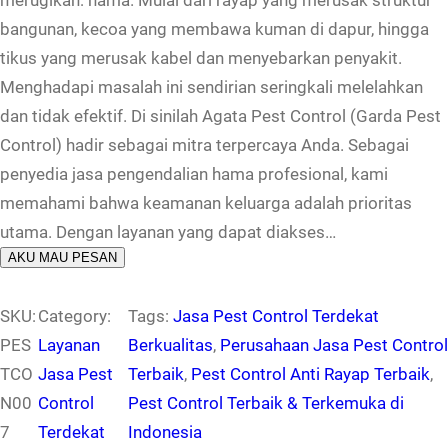
merugikan: hama. Mulai dari rayap yang merusak struktur
bangunan, kecoa yang membawa kuman di dapur, hingga
tikus yang merusak kabel dan menyebarkan penyakit.
Menghadapi masalah ini sendirian seringkali melelahkan
dan tidak efektif. Di sinilah Agata Pest Control (Garda Pest
Control) hadir sebagai mitra terpercaya Anda. Sebagai
penyedia jasa pengendalian hama profesional, kami
memahami bahwa keamanan keluarga adalah prioritas
utama. Dengan layanan yang dapat diakses…
AKU MAU PESAN
SKU:
Category:
Tags:
Jasa Pest Control Terdekat
PES
Layanan
Berkualitas
, 
Perusahaan Jasa Pest Control
TCO
Jasa Pest
Terbaik
, 
Pest Control Anti Rayap Terbaik
, 
N00
Control
Pest Control Terbaik & Terkemuka di
7
Terdekat
Indonesia