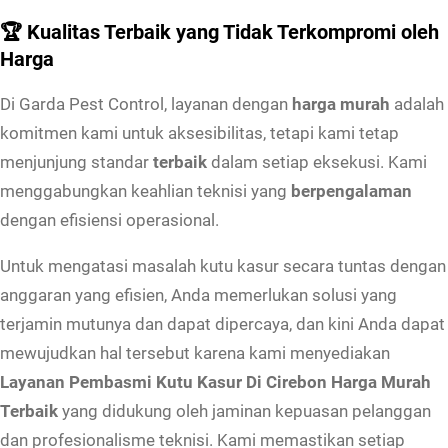
a
🏆 Kualitas Terbaik yang Tidak Terkompromi oleh
s
Harga
u
r
Di Garda Pest Control, layanan dengan
harga murah
adalah
D
komitmen kami untuk aksesibilitas, tetapi kami tetap
i
menjunjung standar
terbaik
dalam setiap eksekusi. Kami
C
menggabungkan keahlian teknisi yang
berpengalaman
i
dengan efisiensi operasional.
r
Untuk mengatasi masalah kutu kasur secara tuntas dengan
e
anggaran yang efisien, Anda memerlukan solusi yang
b
terjamin mutunya dan dapat dipercaya, dan kini Anda dapat
o
mewujudkan hal tersebut karena kami menyediakan
n
Layanan Pembasmi Kutu Kasur Di Cirebon Harga Murah
H
Terbaik
yang didukung oleh jaminan kepuasan pelanggan
a
dan profesionalisme teknisi. Kami memastikan setiap
r