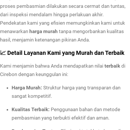
proses pembasmian dilakukan secara cermat dan tuntas,
g
dari inspeksi mendalam hingga perlakuan akhir.
a
Pendekatan kami yang efisien memungkinkan kami untuk
M
menawarkan
harga murah
tanpa mengorbankan kualitas
u
hasil, menjamin ketenangan pikiran Anda.
r
a
📈 Detail Layanan Kami yang Murah dan Terbaik
h
Kami menjamin bahwa Anda mendapatkan nilai
terbaik
di
T
Cirebon dengan keunggulan ini:
e
r
Harga Murah:
Struktur harga yang transparan dan
b
sangat kompetitif.
a
i
Kualitas Terbaik:
Penggunaan bahan dan metode
k
pembasmian yang terbukti efektif dan aman.