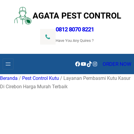
Lewati
ke
AGATA PEST CONTROL
konten
0812 8070 8221
Have You Any Quires ?
Facebook
YouTube
TikTok
Instagram
ORDER NOW
Beranda
/
Pest Control Kutu
/ Layanan Pembasmi Kutu Kasur
Di Cirebon Harga Murah Terbaik