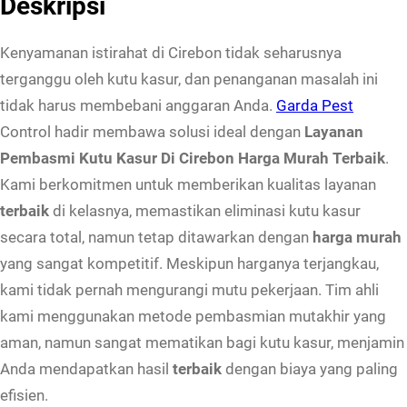
Deskripsi
a
n
Kenyamanan istirahat di Cirebon tidak seharusnya
P
terganggu oleh kutu kasur, dan penanganan masalah ini
e
tidak harus membebani anggaran Anda.
Garda Pest
m
Control hadir membawa solusi ideal dengan
Layanan
b
Pembasmi Kutu Kasur Di Cirebon Harga Murah Terbaik
.
a
Kami berkomitmen untuk memberikan kualitas layanan
s
terbaik
di kelasnya, memastikan eliminasi kutu kasur
m
secara total, namun tetap ditawarkan dengan
harga murah
i
yang sangat kompetitif. Meskipun harganya terjangkau,
K
kami tidak pernah mengurangi mutu pekerjaan. Tim ahli
u
kami menggunakan metode pembasmian mutakhir yang
t
aman, namun sangat mematikan bagi kutu kasur, menjamin
u
Anda mendapatkan hasil
terbaik
dengan biaya yang paling
K
efisien.