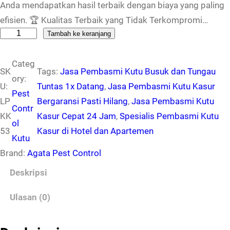
Anda mendapatkan hasil terbaik dengan biaya yang paling
efisien. 🏆 Kualitas Terbaik yang Tidak Terkompromi…
K
Tambah ke keranjang
u
Categ
a
SK
Tags:
Jasa Pembasmi Kutu Busuk dan Tungau
ory:
n
U:
Tuntas 1x Datang
, 
Jasa Pembasmi Kutu Kasur
Pest
t
LP
Bergaransi Pasti Hilang
, 
Jasa Pembasmi Kutu
Contr
i
KK
Kasur Cepat 24 Jam
, 
Spesialis Pembasmi Kutu
ol
t
53
Kasur di Hotel dan Apartemen
Kutu
a
Brand:
Agata Pest Control
s
L
Deskripsi
a
Ulasan (0)
y
a
n