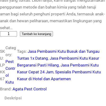
hasil yang tuntas. Lebih lanjut, kami sangat mengutamakan
penggunaan metode dan bahan kimia yang telah teruji
aman bagi seluruh penghuni properti Anda, termasuk anak-
anak dan hewan peliharaan, memastikan lingkungan yang
sehat…
K
Tambah ke keranjang
u
Categ
a
SK
Tags:
Jasa Pembasmi Kutu Busuk dan Tungau
ory:
n
U:
Tuntas 1x Datang
, 
Jasa Pembasmi Kutu Kasur
Pest
t
LP
Bergaransi Pasti Hilang
, 
Jasa Pembasmi Kutu
Contr
i
KK
Kasur Cepat 24 Jam
, 
Spesialis Pembasmi Kutu
ol
t
67
Kasur di Hotel dan Apartemen
Kutu
a
Brand:
Agata Pest Control
s
L
Deskripsi
a