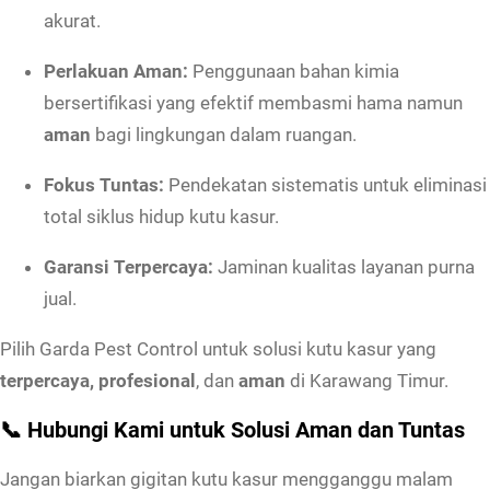
a
akurat.
P
r
Perlakuan Aman:
Penggunaan bahan kimia
o
bersertifikasi yang efektif membasmi hama namun
f
aman
bagi lingkungan dalam ruangan.
e
Fokus Tuntas:
Pendekatan sistematis untuk eliminasi
s
total siklus hidup kutu kasur.
i
o
Garansi Terpercaya:
Jaminan kualitas layanan purna
n
jual.
a
Pilih Garda Pest Control untuk solusi kutu kasur yang
l
terpercaya, profesional
, dan
aman
di Karawang Timur.
A
m
📞 Hubungi Kami untuk Solusi Aman dan Tuntas
a
Jangan biarkan gigitan kutu kasur mengganggu malam
n