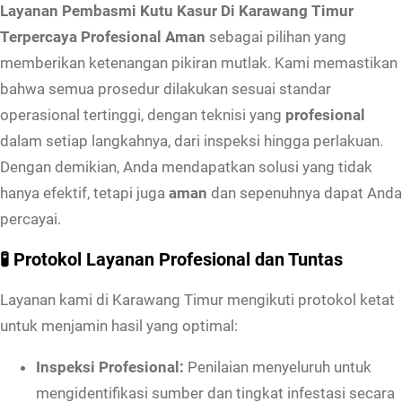
Layanan Pembasmi Kutu Kasur Di Karawang Timur
g
Terpercaya Profesional Aman
sebagai pilihan yang
T
memberikan ketenangan pikiran mutlak. Kami memastikan
i
bahwa semua prosedur dilakukan sesuai standar
m
operasional tertinggi, dengan teknisi yang
profesional
u
dalam setiap langkahnya, dari inspeksi hingga perlakuan.
r
Dengan demikian, Anda mendapatkan solusi yang tidak
T
hanya efektif, tetapi juga
aman
dan sepenuhnya dapat Anda
e
percayai.
r
p
🧪 Protokol Layanan Profesional dan Tuntas
e
Layanan kami di Karawang Timur mengikuti protokol ketat
r
untuk menjamin hasil yang optimal:
c
a
Inspeksi Profesional:
Penilaian menyeluruh untuk
y
mengidentifikasi sumber dan tingkat infestasi secara