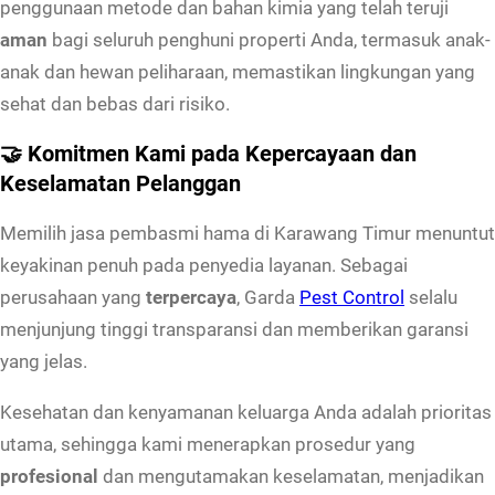
t
penggunaan metode dan bahan kimia yang telah teruji
u
aman
bagi seluruh penghuni properti Anda, termasuk anak-
K
anak dan hewan peliharaan, memastikan lingkungan yang
a
sehat dan bebas dari risiko.
s
🤝 Komitmen Kami pada Kepercayaan dan
u
Keselamatan Pelanggan
r
D
Memilih jasa pembasmi hama di Karawang Timur menuntut
i
keyakinan penuh pada penyedia layanan. Sebagai
K
perusahaan yang
terpercaya
, Garda
Pest Control
selalu
a
menjunjung tinggi transparansi dan memberikan garansi
r
yang jelas.
a
Kesehatan dan kenyamanan keluarga Anda adalah prioritas
w
utama, sehingga kami menerapkan prosedur yang
a
profesional
dan mengutamakan keselamatan, menjadikan
n