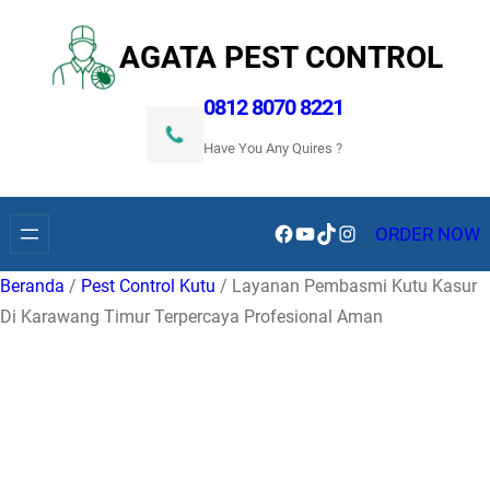
Lewati
ke
AGATA PEST CONTROL
konten
0812 8070 8221
Have You Any Quires ?
Facebook
YouTube
TikTok
Instagram
ORDER NOW
Beranda
/
Pest Control Kutu
/ Layanan Pembasmi Kutu Kasur
Di Karawang Timur Terpercaya Profesional Aman