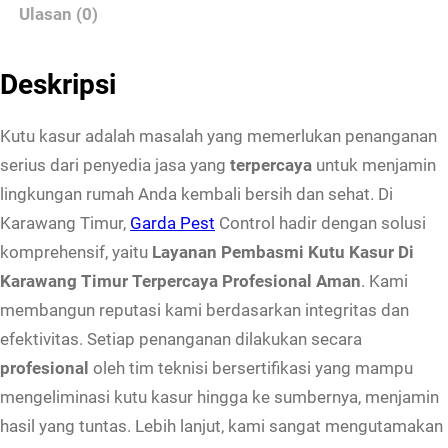
Ulasan (0)
y
a
n
Deskripsi
a
n
Kutu kasur adalah masalah yang memerlukan penanganan
P
serius dari penyedia jasa yang
terpercaya
untuk menjamin
e
lingkungan rumah Anda kembali bersih dan sehat. Di
m
Karawang Timur,
Garda Pest
Control hadir dengan solusi
b
komprehensif, yaitu
Layanan Pembasmi Kutu Kasur Di
a
Karawang Timur Terpercaya Profesional Aman
. Kami
s
membangun reputasi kami berdasarkan integritas dan
m
efektivitas. Setiap penanganan dilakukan secara
i
profesional
oleh tim teknisi bersertifikasi yang mampu
K
mengeliminasi kutu kasur hingga ke sumbernya, menjamin
u
hasil yang tuntas. Lebih lanjut, kami sangat mengutamakan