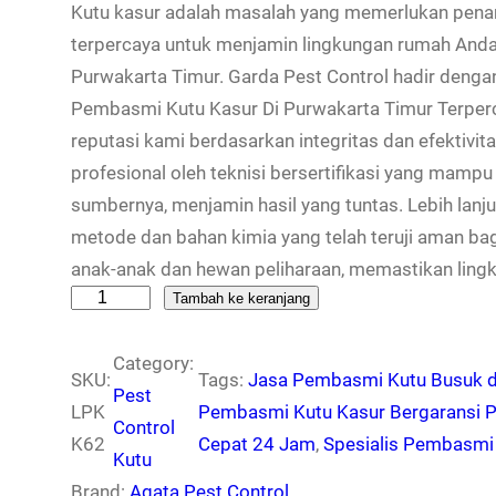
Kutu kasur adalah masalah yang memerlukan penan
terpercaya untuk menjamin lingkungan rumah Anda 
Purwakarta Timur. Garda Pest Control hadir dengan
Pembasmi Kutu Kasur Di Purwakarta Timur Terpe
reputasi kami berdasarkan integritas dan efektivi
profesional oleh teknisi bersertifikasi yang mamp
sumbernya, menjamin hasil yang tuntas. Lebih la
metode dan bahan kimia yang telah teruji aman bag
anak-anak dan hewan peliharaan, memastikan ling
K
Tambah ke keranjang
u
Category:
a
SKU:
Tags:
Jasa Pembasmi Kutu Busuk d
Pest
n
LPK
Pembasmi Kutu Kasur Bergaransi Pa
Control
t
K62
Cepat 24 Jam
, 
Spesialis Pembasmi 
Kutu
i
Brand:
Agata Pest Control
t