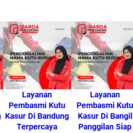
n
a
l
A
m
a
n
Layanan
Layanan
Pembasmi Kutu
Pembasmi Kut
g
Kasur Di Bandung
Kasur Di Bangil
Terpercaya
Panggilan Siap