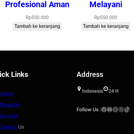
Profesional Aman
Melayani
Rp
550.000
Rp
550.000
Tambah ke keranjang
Tambah ke keranjang
ick Links
Address
Indonesia
24 H
Home
About Us
Facebook
YouTube
Instagram
X
TikTok
Follow Us :
Services
Contact
Us