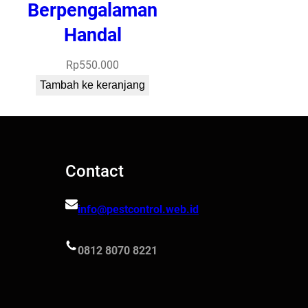
Berpengalaman
Handal
Rp
550.000
Tambah ke keranjang
Contact
info@pestcontrol.web.id
0812 8070 8221