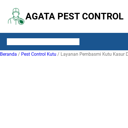
Lewati
ke
AGATA PEST CONTROL
konten
ABOUT US
SERVICES
CONTACT US
BLOG
Beranda
/
Pest Control Kutu
/ Layanan Pembasmi Kutu Kasur Di