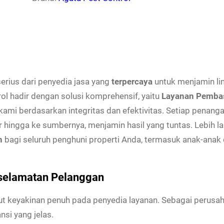
a
s
L
a
y
rius dari penyedia jasa yang
terpercaya
untuk menjamin li
a
ol hadir dengan solusi komprehensif, yaitu
Layanan Pembas
n
ami berdasarkan integritas dan efektivitas. Setiap penang
a
r hingga ke sumbernya, menjamin hasil yang tuntas. Lebih 
n
n
bagi seluruh penghuni properti Anda, termasuk anak-anak
P
e
m
selamatan Pelanggan
b
t keyakinan penuh pada penyedia layanan. Sebagai perusa
a
si yang jelas.
s