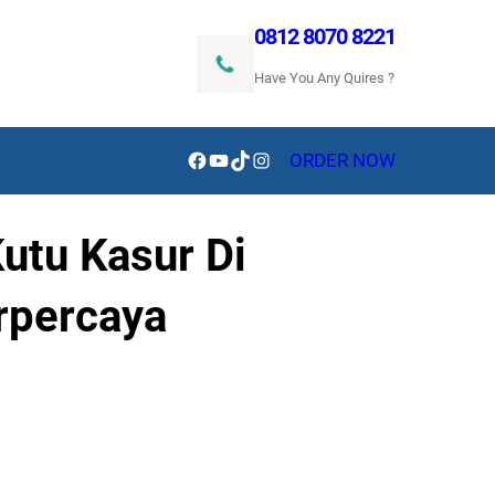
0812 8070 8221
Have You Any Quires ?
Facebook
YouTube
TikTok
Instagram
ORDER NOW
utu Kasur Di
rpercaya