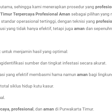
m
s utama, sehingga kami menerapkan prosedur yang
profesio
i
 Timur Terpercaya Profesional Aman
sebagai pilihan yang
K
andar operasional tertinggi, dengan teknisi yang
profesi
u
i yang tidak hanya efektif, tetapi juga
aman
dan sepenuhny
t
u
K
 untuk menjamin hasil yang optimal:
a
s
identifikasi sumber dan tingkat infestasi secara akurat.
u
kasi yang efektif membasmi hama namun
aman
bagi lingku
r
D
otal siklus hidup kutu kasur.
i
al.
P
u
rcaya, profesional
, dan
aman
di Purwakarta Timur.