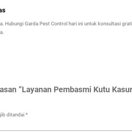
r
w
as
a
 Hubungi Garda Pest Control hari ini untuk konsultasi gr
k
a.
a
r
t
a
T
i
m
lasan “Layanan Pembasmi Kutu Kasur
u
r
T
ib ditandai
*
e
r