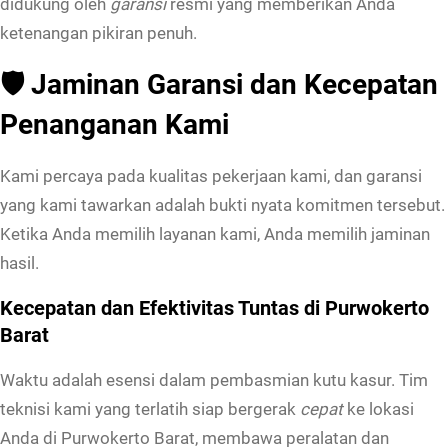
didukung oleh
garansi
resmi yang memberikan Anda
K
ketenangan pikiran penuh.
a
s
🛡️
Jaminan Garansi dan Kecepatan
u
Penanganan Kami
r
D
Kami percaya pada kualitas pekerjaan kami, dan garansi
i
yang kami tawarkan adalah bukti nyata komitmen tersebut.
P
Ketika Anda memilih layanan kami, Anda memilih jaminan
u
hasil.
r
w
Kecepatan dan Efektivitas Tuntas di Purwokerto
o
Barat
k
Waktu adalah esensi dalam pembasmian kutu kasur. Tim
e
teknisi kami yang terlatih siap bergerak
cepat
ke lokasi
r
Anda di Purwokerto Barat, membawa peralatan dan
t