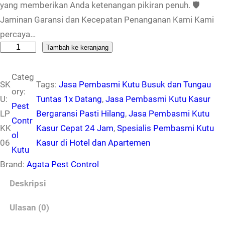
yang memberikan Anda ketenangan pikiran penuh. 🛡️
Jaminan Garansi dan Kecepatan Penanganan Kami Kami
percaya…
K
Tambah ke keranjang
u
Categ
a
SK
Tags:
Jasa Pembasmi Kutu Busuk dan Tungau
ory:
n
U:
Tuntas 1x Datang
, 
Jasa Pembasmi Kutu Kasur
Pest
t
LP
Bergaransi Pasti Hilang
, 
Jasa Pembasmi Kutu
Contr
i
KK
Kasur Cepat 24 Jam
, 
Spesialis Pembasmi Kutu
ol
t
06
Kasur di Hotel dan Apartemen
Kutu
a
Brand:
Agata Pest Control
s
L
Deskripsi
a
Ulasan (0)
y
a