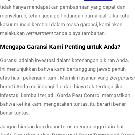
i
tidak hanya mendapatkan pembasmian yang cepat dan
C
menyeluruh, tetapi juga perlindungan purna jual. Jika kutu
e
kasur muncul kembali dalam masa garansi, kami akan
p
melakukan
retreatment
tanpa biaya tambahan.
a
Mengapa Garansi Kami Penting untuk Anda?
t
T
Garansi adalah investasi dalam ketenangan pikiran Anda.
u
Ini menunjukkan bahwa kami bertanggung jawab penuh
n
atas hasil pekerjaan kami. Memilih layanan yang
Bergaransi
t
berarti Anda melindungi diri dari biaya tak terduga jika
a
infestasi kembali terjadi. Garda Pest Control memastikan
s
bahwa ketika kami mengatakan tuntas, itu berarti benar-
benar tuntas.
Jangan biarkan kutu kasur terus mengganggu istirahat