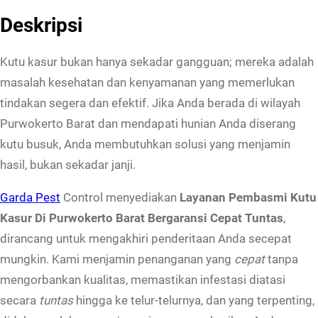
n
Deskripsi
a
n
Kutu kasur bukan hanya sekadar gangguan; mereka adalah
P
masalah kesehatan dan kenyamanan yang memerlukan
e
tindakan segera dan efektif. Jika Anda berada di wilayah
m
Purwokerto Barat dan mendapati hunian Anda diserang
b
kutu busuk, Anda membutuhkan solusi yang menjamin
a
hasil, bukan sekadar janji.
s
Garda Pest
Control menyediakan
Layanan Pembasmi Kutu
m
Kasur Di Purwokerto Barat Bergaransi Cepat Tuntas
,
i
dirancang untuk mengakhiri penderitaan Anda secepat
K
mungkin. Kami menjamin penanganan yang
cepat
tanpa
u
mengorbankan kualitas, memastikan infestasi diatasi
t
secara
tuntas
hingga ke telur-telurnya, dan yang terpenting,
u