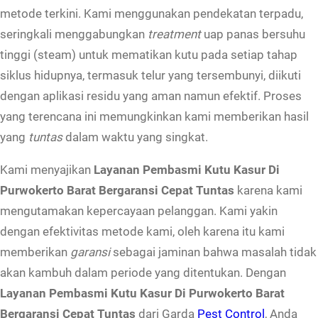
metode terkini. Kami menggunakan pendekatan terpadu,
o
seringkali menggabungkan
treatment
uap panas bersuhu
B
tinggi (steam) untuk mematikan kutu pada setiap tahap
a
siklus hidupnya, termasuk telur yang tersembunyi, diikuti
r
dengan aplikasi residu yang aman namun efektif. Proses
a
yang terencana ini memungkinkan kami memberikan hasil
t
yang
tuntas
dalam waktu yang singkat.
B
e
Kami menyajikan
Layanan Pembasmi Kutu Kasur Di
r
Purwokerto Barat Bergaransi Cepat Tuntas
karena kami
g
mengutamakan kepercayaan pelanggan. Kami yakin
a
dengan efektivitas metode kami, oleh karena itu kami
r
memberikan
garansi
sebagai jaminan bahwa masalah tidak
a
akan kambuh dalam periode yang ditentukan. Dengan
n
Layanan Pembasmi Kutu Kasur Di Purwokerto Barat
s
Bergaransi Cepat Tuntas
dari Garda
Pest Control
, Anda