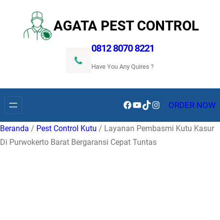
Lewati
ke
AGATA PEST CONTROL
konten
0812 8070 8221
Have You Any Quires ?
Facebook
YouTube
TikTok
Instagram
ORDER NOW
Beranda
/
Pest Control Kutu
/ Layanan Pembasmi Kutu Kasur
Di Purwokerto Barat Bergaransi Cepat Tuntas