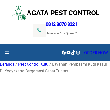
Lewati
ke
AGATA PEST CONTROL
konten
0812 8070 8221
Have You Any Quires ?
Facebook
YouTube
TikTok
Instagram
ORDER NOW
Beranda
/
Pest Control Kutu
/ Layanan Pembasmi Kutu Kasur
Di Yogyakarta Bergaransi Cepat Tuntas