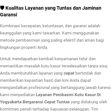
a
🛡️ Kualitas Layanan yang Tuntas dan Jaminan
s
Garansi
u
r
Kombinasi kecepatan, ketuntasan, dan garansi adalah
D
keunggulan yang kami tawarkan. Kami menggunakan
i
metode pembasmian yang paling efektif dan aman bagi
Y
lingkungan properti Anda.
o
Untuk mendapatkan kembali kenyamanan tidur dan
g
memastikan masalah kutu kasur terselesaikan tanpa sisa,
y
Anda membutuhkan layanan yang
cepat
bertindak dan
a
memberikan kepastian hasil, dan kini Anda dapat
k
mengandalkan profesional yang bertanggung jawab karena
a
kami menyediakan
Layanan Pembasmi Kutu Kasur Di
r
Yogyakarta Bergaransi Cepat Tuntas
yang didukung oleh
t
komitmen penuh terhadap kepuasan pelanggan. Tim
a