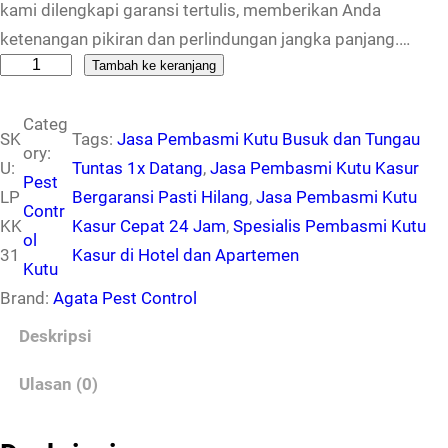
kami dilengkapi garansi tertulis, memberikan Anda
ketenangan pikiran dan perlindungan jangka panjang.…
K
Tambah ke keranjang
u
Categ
a
SK
Tags:
Jasa Pembasmi Kutu Busuk dan Tungau
ory:
n
U:
Tuntas 1x Datang
, 
Jasa Pembasmi Kutu Kasur
Pest
t
LP
Bergaransi Pasti Hilang
, 
Jasa Pembasmi Kutu
Contr
i
KK
Kasur Cepat 24 Jam
, 
Spesialis Pembasmi Kutu
ol
t
31
Kasur di Hotel dan Apartemen
Kutu
a
Brand:
Agata Pest Control
s
L
Deskripsi
a
Ulasan (0)
y
a
n