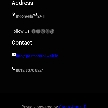
Address
Indonesia
24 H
Facebook
YouTube
Instagram
X
TikTok
Follow Us :
Contact
info@pestcontrol.web.id
0812 8070 8221
Proudly powered by
Garda Agata ID