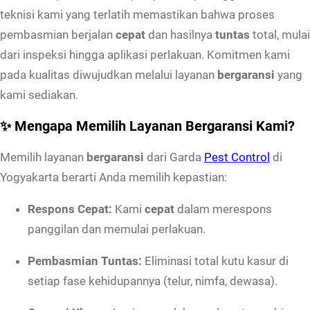
teknisi kami yang terlatih memastikan bahwa proses
B
pembasmian berjalan
cepat
dan hasilnya
tuntas
total, mulai
e
dari inspeksi hingga aplikasi perlakuan. Komitmen kami
r
pada kualitas diwujudkan melalui layanan
bergaransi
yang
g
kami sediakan.
a
r
✨ Mengapa Memilih Layanan Bergaransi Kami?
a
Memilih layanan
bergaransi
dari Garda
Pest Control
di
n
Yogyakarta berarti Anda memilih kepastian:
s
i
Respons Cepat:
Kami
cepat
dalam merespons
C
panggilan dan memulai perlakuan.
e
p
Pembasmian Tuntas:
Eliminasi total kutu kasur di
a
setiap fase kehidupannya (telur, nimfa, dewasa).
t