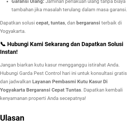
Garansi Ulang:
Jaminan perlakuan ulang tanpa biaya
T
tambahan jika masalah terulang dalam masa garansi.
u
n
Dapatkan solusi
cepat, tuntas
, dan
bergaransi
terbaik di
t
Yogyakarta.
a
📞 Hubungi Kami Sekarang dan Dapatkan Solusi
s
Instan!
Jangan biarkan kutu kasur mengganggu istirahat Anda.
Hubungi Garda Pest Control hari ini untuk konsultasi gratis
dan jadwalkan
Layanan Pembasmi Kutu Kasur Di
Yogyakarta Bergaransi Cepat Tuntas
. Dapatkan kembali
kenyamanan properti Anda secepatnya!
Ulasan