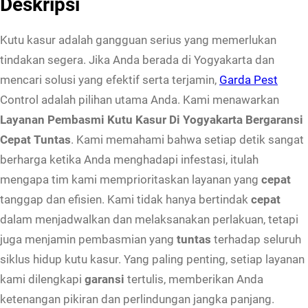
Deskripsi
a
n
Kutu kasur adalah gangguan serius yang memerlukan
P
tindakan segera. Jika Anda berada di Yogyakarta dan
e
mencari solusi yang efektif serta terjamin,
Garda Pest
m
Control adalah pilihan utama Anda. Kami menawarkan
b
Layanan Pembasmi Kutu Kasur Di Yogyakarta Bergaransi
a
Cepat Tuntas
. Kami memahami bahwa setiap detik sangat
s
berharga ketika Anda menghadapi infestasi, itulah
m
mengapa tim kami memprioritaskan layanan yang
cepat
i
tanggap dan efisien. Kami tidak hanya bertindak
cepat
K
dalam menjadwalkan dan melaksanakan perlakuan, tetapi
u
juga menjamin pembasmian yang
tuntas
terhadap seluruh
t
siklus hidup kutu kasur. Yang paling penting, setiap layanan
u
kami dilengkapi
garansi
tertulis, memberikan Anda
K
ketenangan pikiran dan perlindungan jangka panjang.