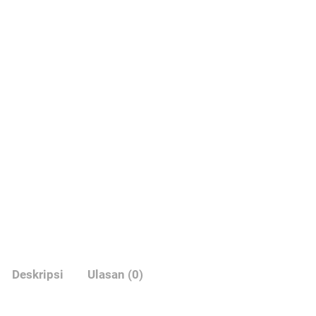
Deskripsi
Ulasan (0)