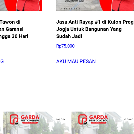
Tawon di
Jasa Anti Rayap #1 di Kulon Pro
an Garansi
Jogja Untuk Bangunan Yang
ngga 30 Hari
Sudah Jadi
Rp
75.000
NG
AKU MAU PESAN