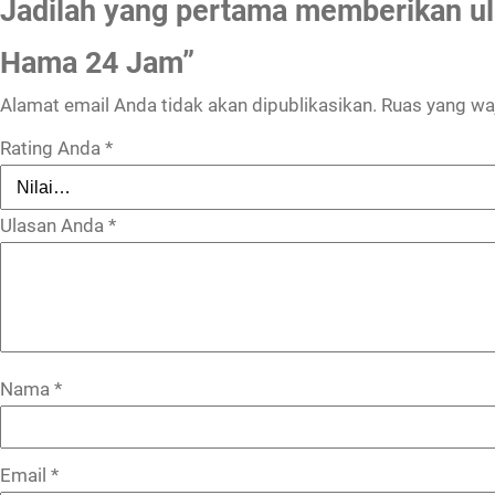
Jadilah yang pertama memberikan ul
Hama 24 Jam”
Alamat email Anda tidak akan dipublikasikan.
Ruas yang waj
Rating Anda
*
Ulasan Anda
*
Nama
*
Email
*