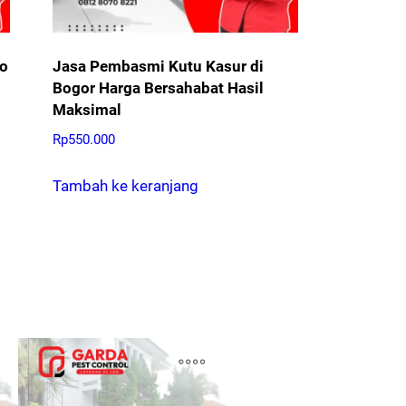
go
Jasa Pembasmi Kutu Kasur di
Bogor Harga Bersahabat Hasil
Maksimal
Rp
550.000
Tambah ke keranjang