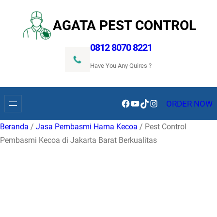
Lewati
ke
AGATA PEST CONTROL
konten
0812 8070 8221
Have You Any Quires ?
Facebook
YouTube
TikTok
Instagram
ORDER NOW
Beranda
/
Jasa Pembasmi Hama Kecoa
/ Pest Control
Pembasmi Kecoa di Jakarta Barat Berkualitas