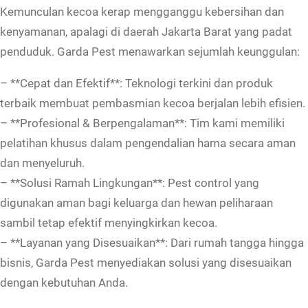
K
Kemunculan kecoa kerap mengganggu kebersihan dan
e
kenyamanan, apalagi di daerah Jakarta Barat yang padat
c
penduduk. Garda Pest menawarkan sejumlah keunggulan:
o
– **Cepat dan Efektif**: Teknologi terkini dan produk
a
terbaik membuat pembasmian kecoa berjalan lebih efisien.
d
– **Profesional & Berpengalaman**: Tim kami memiliki
i
pelatihan khusus dalam pengendalian hama secara aman
J
dan menyeluruh.
a
– **Solusi Ramah Lingkungan**: Pest control yang
k
digunakan aman bagi keluarga dan hewan peliharaan
a
sambil tetap efektif menyingkirkan kecoa.
r
– **Layanan yang Disesuaikan**: Dari rumah tangga hingga
t
bisnis, Garda Pest menyediakan solusi yang disesuaikan
a
dengan kebutuhan Anda.
B
a