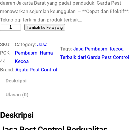
daerah Jakarta Barat yang padat penduduk. Garda Pest
menawarkan sejumlah keunggulan: – **Cepat dan Efektif**:
Teknologi terkini dan produk terbaik…
K
Tambah ke keranjang
u
SKU:
Category:
Jasa
a
Tags:
Jasa Pembasmi Kecoa
PCK
Pembasmi Hama
n
Terbaik dari Garda Pest Control
44
Kecoa
t
Brand:
Agata Pest Control
i
t
Deskripsi
a
Ulasan (0)
s
P
e
Deskripsi
s
Jasa Pest Control Berkualitas
t