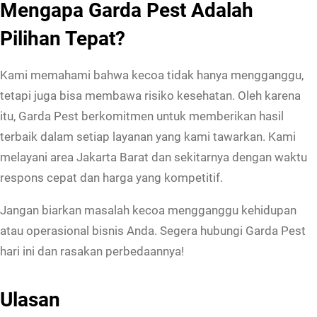
Mengapa Garda Pest Adalah
r
Pilihan Tepat?
a
t
Kami memahami bahwa kecoa tidak hanya mengganggu,
B
tetapi juga bisa membawa risiko kesehatan. Oleh karena
e
itu, Garda Pest berkomitmen untuk memberikan hasil
r
terbaik dalam setiap layanan yang kami tawarkan. Kami
k
melayani area Jakarta Barat dan sekitarnya dengan waktu
u
respons cepat dan harga yang kompetitif.
a
l
Jangan biarkan masalah kecoa mengganggu kehidupan
i
atau operasional bisnis Anda. Segera hubungi Garda Pest
t
hari ini dan rasakan perbedaannya!
a
s
Ulasan