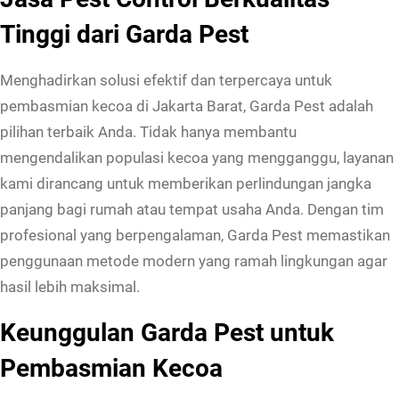
C
Tinggi dari Garda Pest
o
n
Menghadirkan solusi efektif dan terpercaya untuk
t
pembasmian kecoa di Jakarta Barat, Garda Pest adalah
r
pilihan terbaik Anda. Tidak hanya membantu
o
mengendalikan populasi kecoa yang mengganggu, layanan
l
kami dirancang untuk memberikan perlindungan jangka
P
panjang bagi rumah atau tempat usaha Anda. Dengan tim
e
profesional yang berpengalaman, Garda Pest memastikan
m
penggunaan metode modern yang ramah lingkungan agar
b
hasil lebih maksimal.
a
Keunggulan Garda Pest untuk
s
m
Pembasmian Kecoa
i