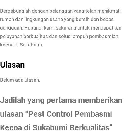
e
Bergabunglah dengan pelanggan yang telah menikmati
r
rumah dan lingkungan usaha yang bersih dan bebas
k
gangguan. Hubungi kami sekarang untuk mendapatkan
u
pelayanan berkualitas dan solusi ampuh pembasmian
a
kecoa di Sukabumi.
l
i
Ulasan
t
a
Belum ada ulasan.
s
Jadilah yang pertama memberikan
ulasan “Pest Control Pembasmi
Kecoa di Sukabumi Berkualitas”