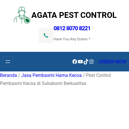
Lewati
ke
AGATA PEST CONTROL
konten
0812 8070 8221
Have You Any Quires ?
Facebook
YouTube
TikTok
Instagram
ORDER NOW
Beranda
/
Jasa Pembasmi Hama Kecoa
/ Pest Control
Pembasmi Kecoa di Sukabumi Berkualitas