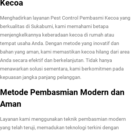
Kecoa
C
o
Menghadirkan layanan Pest Control Pembasmi Kecoa yang
n
berkualitas di Sukabumi, kami memahami betapa
t
menjengkelkannya keberadaan kecoa di rumah atau
r
tempat usaha Anda. Dengan metode yang inovatif dan
o
bahan yang aman, kami memastikan kecoa hilang dari area
l
Anda secara efektif dan berkelanjutan. Tidak hanya
P
menawarkan solusi sementara, kami berkomitmen pada
e
kepuasan jangka panjang pelanggan.
m
Metode Pembasmian Modern dan
b
a
Aman
s
m
Layanan kami menggunakan teknik pembasmian modern
i
yang telah teruji, memadukan teknologi terkini dengan