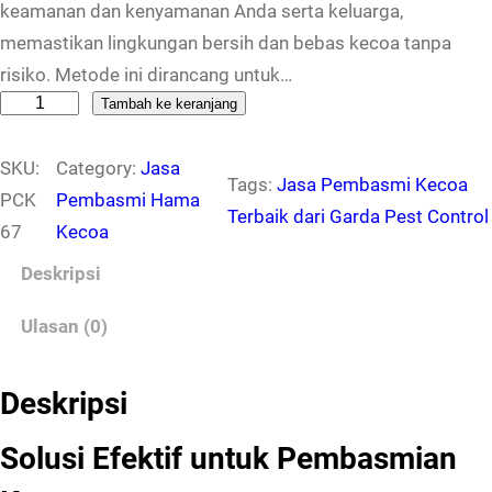
keamanan dan kenyamanan Anda serta keluarga,
memastikan lingkungan bersih dan bebas kecoa tanpa
risiko. Metode ini dirancang untuk…
K
Tambah ke keranjang
u
SKU:
Category:
Jasa
a
Tags:
Jasa Pembasmi Kecoa
PCK
Pembasmi Hama
n
Terbaik dari Garda Pest Control
67
Kecoa
t
i
Deskripsi
t
Ulasan (0)
a
s
P
Deskripsi
e
Solusi Efektif untuk Pembasmian
s
t