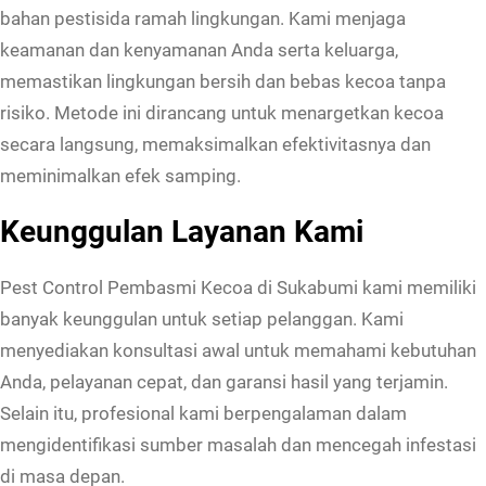
K
bahan pestisida ramah lingkungan. Kami menjaga
e
keamanan dan kenyamanan Anda serta keluarga,
c
memastikan lingkungan bersih dan bebas kecoa tanpa
o
risiko. Metode ini dirancang untuk menargetkan kecoa
a
secara langsung, memaksimalkan efektivitasnya dan
d
meminimalkan efek samping.
i
Keunggulan Layanan Kami
S
u
Pest Control Pembasmi Kecoa di Sukabumi kami memiliki
k
banyak keunggulan untuk setiap pelanggan. Kami
a
menyediakan konsultasi awal untuk memahami kebutuhan
b
Anda, pelayanan cepat, dan garansi hasil yang terjamin.
u
Selain itu, profesional kami berpengalaman dalam
m
mengidentifikasi sumber masalah dan mencegah infestasi
i
di masa depan.
B