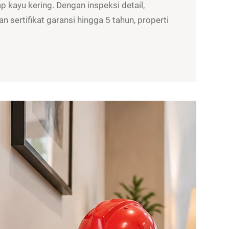
 kayu kering. Dengan inspeksi detail,
n sertifikat garansi hingga 5 tahun, properti