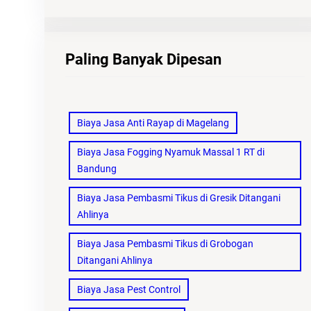
Paling Banyak Dipesan
Biaya Jasa Anti Rayap di Magelang
Biaya Jasa Fogging Nyamuk Massal 1 RT di
Bandung
Biaya Jasa Pembasmi Tikus di Gresik Ditangani
Ahlinya
Biaya Jasa Pembasmi Tikus di Grobogan
Ditangani Ahlinya
Biaya Jasa Pest Control