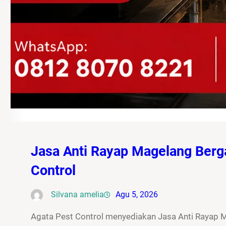
Jasa Anti Rayap Magelang Berg
Control
Silvana amelia
Agu 5, 2026
Agata Pest Control menyediakan Jasa Anti Rayap 