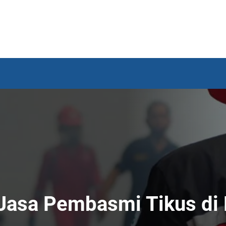
 Jasa Pembasmi Tikus di