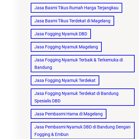
Jasa Basmi Tikus Rumah Harga Terjangkau
Jasa Basmi Tikus Terdekat di Magelang
Jasa Fogging Nyamuk DBD
Jasa Fogging Nyamuk Magelang
Jasa Fogging Nyamuk Terbaik & Terkemuka di
Bandung
Jasa Fogging Nyamuk Terdekat
Jasa Fogging Nyamuk Terdekat di Bandung
Spesialis DBD
Jasa Pembasmi Hama di Magelang
Jasa Pembasmi Nyamuk DBD di Bandung Dengan
Fogging & Embun