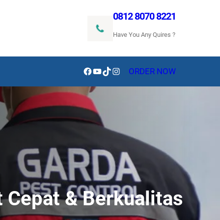
0812 8070 8221
Have You Any Quires ?
Facebook
YouTube
TikTok
Instagram
ORDER NOW
 Cepat & Berkualitas