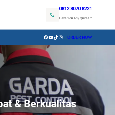
0812 8070 8221
Have You Any Quires ?
Facebook
YouTube
TikTok
Instagram
ORDER NOW
at & Berkualitas