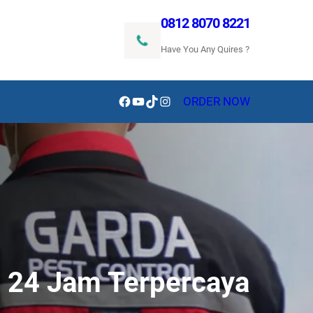
0812 8070 8221
Have You Any Quires ?
Facebook
YouTube
TikTok
Instagram
ORDER NOW
t 24 Jam Terpercaya