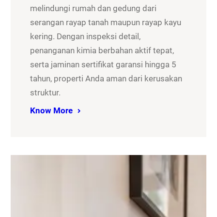
melindungi rumah dan gedung dari
serangan rayap tanah maupun rayap kayu
kering. Dengan inspeksi detail,
penanganan kimia berbahan aktif tepat,
serta jaminan sertifikat garansi hingga 5
tahun, properti Anda aman dari kerusakan
struktur.
Know More