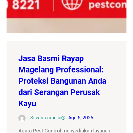
Jasa Basmi Rayap
Magelang Professional:
Proteksi Bangunan Anda
dari Serangan Perusak
Kayu
Silvana amelia
Agu 5, 2026
Agata Pest Control menyediakan layanan