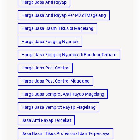
Harga Jasa Anti Rayap
Harga Jasa Anti Rayap Per M2 di Magelang
Harga Jasa Basmi Tikus di Magelang
Harga Jasa Fogging Nyamuk
Harga Jasa Fogging Nyamuk di BandungTerbaru
Harga Jasa Pest Control
Harga Jasa Pest Control Magelang
Harga Jasa Semprot Anti Rayap Magelang
Harga Jasa Semprot Rayap Magelang
Jasa Anti Rayap Terdekat
Jasa Basmi Tikus Profesional dan Terpercaya