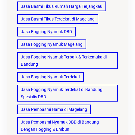
Jasa Basmi Tikus Rumah Harga Terjangkau
Jasa Basmi Tikus Terdekat di Magelang
Jasa Fogging Nyamuk DBD
Jasa Fogging Nyamuk Magelang
Jasa Fogging Nyamuk Terbaik & Terkemuka di
Bandung
Jasa Fogging Nyamuk Terdekat
Jasa Fogging Nyamuk Terdekat di Bandung
Spesialis DBD
Jasa Pembasmi Hama di Magelang
Jasa Pembasmi Nyamuk DBD di Bandung
Dengan Fogging & Embun