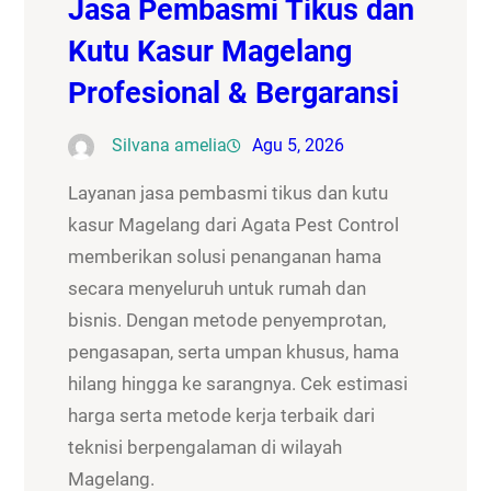
Jasa Pembasmi Tikus dan
Kutu Kasur Magelang
Profesional & Bergaransi
Silvana amelia
Agu 5, 2026
Layanan jasa pembasmi tikus dan kutu
kasur Magelang dari Agata Pest Control
memberikan solusi penanganan hama
secara menyeluruh untuk rumah dan
bisnis. Dengan metode penyemprotan,
pengasapan, serta umpan khusus, hama
hilang hingga ke sarangnya. Cek estimasi
harga serta metode kerja terbaik dari
teknisi berpengalaman di wilayah
Magelang.