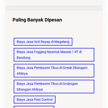
Paling Banyak Dipesan
Biaya Jasa Anti Rayap di Magelang
Biaya Jasa Fogging Nyamuk Massal 1 RT di
Bandung
Biaya Jasa Pembasmi Tikus di Gresik Ditangani
Ahlinya
Biaya Jasa Pembasmi Tikus di Grobogan
Ditangani Ahlinya
Biaya Jasa Pest Control