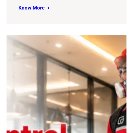
Know More