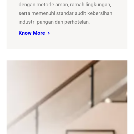
dengan metode aman, ramah lingkungan,
serta memenuhi standar audit kebersihan
industri pangan dan perhotelan.
Know More