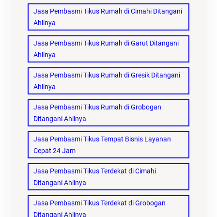
Jasa Pembasmi Tikus Rumah di Cimahi Ditangani
Ahlinya
Jasa Pembasmi Tikus Rumah di Garut Ditangani
Ahlinya
Jasa Pembasmi Tikus Rumah di Gresik Ditangani
Ahlinya
Jasa Pembasmi Tikus Rumah di Grobogan
Ditangani Ahlinya
Jasa Pembasmi Tikus Tempat Bisnis Layanan
Cepat 24 Jam
Jasa Pembasmi Tikus Terdekat di Cimahi
Ditangani Ahlinya
Jasa Pembasmi Tikus Terdekat di Grobogan
Ditangani Ahlinya