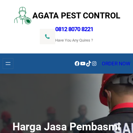
Lewati
ke
AGATA PEST CONTROL
konten
0812 8070 8221
Have You Any Quires ?
Facebook
YouTube
TikTok
Instagram
ORDER NOW
Harga Jasa Pembasmi