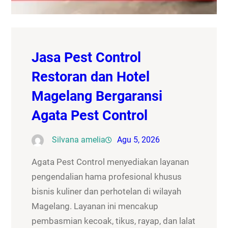
Jasa Pest Control
Restoran dan Hotel
Magelang Bergaransi
Agata Pest Control
Silvana amelia
Agu 5, 2026
Agata Pest Control menyediakan layanan
pengendalian hama profesional khusus
bisnis kuliner dan perhotelan di wilayah
Magelang. Layanan ini mencakup
pembasmian kecoak, tikus, rayap, dan lalat