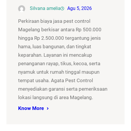
Silvana amelia
Agu 5, 2026
Perkiraan biaya jasa pest control
Magelang berkisar antara Rp 500.000
hingga Rp 2.500.000 tergantung jenis
hama, luas bangunan, dan tingkat
keparahan. Layanan ini mencakup
penanganan rayap, tikus, kecoa, serta
nyamuk untuk rumah tinggal maupun
tempat usaha. Agata Pest Control
menyediakan garansi serta pemeriksaan
lokasi langsung di area Magelang.
Know More