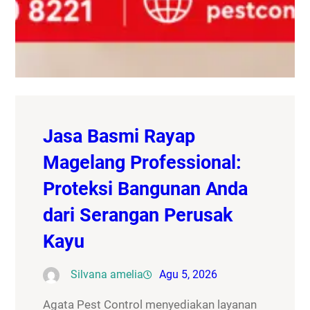
Jasa Basmi Rayap
Magelang Professional:
Proteksi Bangunan Anda
dari Serangan Perusak
Kayu
Silvana amelia
Agu 5, 2026
Agata Pest Control menyediakan layanan