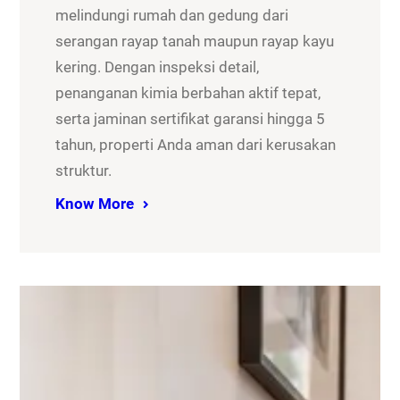
melindungi rumah dan gedung dari
serangan rayap tanah maupun rayap kayu
kering. Dengan inspeksi detail,
penanganan kimia berbahan aktif tepat,
serta jaminan sertifikat garansi hingga 5
tahun, properti Anda aman dari kerusakan
struktur.
Know More