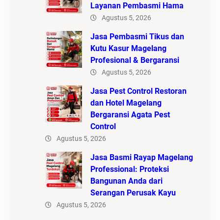
Layanan Pembasmi Hama
Agustus 5, 2026
Jasa Pembasmi Tikus dan
Kutu Kasur Magelang
Profesional & Bergaransi
Agustus 5, 2026
Jasa Pest Control Restoran
dan Hotel Magelang
Bergaransi Agata Pest
Control
Agustus 5, 2026
Jasa Basmi Rayap Magelang
Professional: Proteksi
Bangunan Anda dari
Serangan Perusak Kayu
Agustus 5, 2026