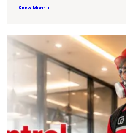
Know More