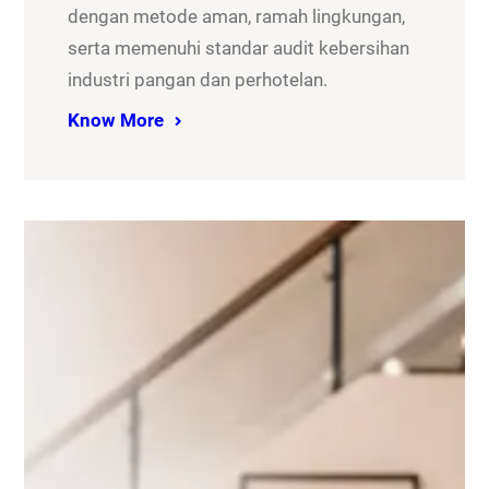
dengan metode aman, ramah lingkungan,
serta memenuhi standar audit kebersihan
industri pangan dan perhotelan.
Know More