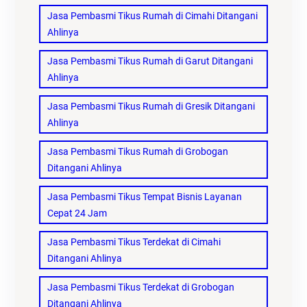
Jasa Pembasmi Tikus Rumah di Cimahi Ditangani
Ahlinya
Jasa Pembasmi Tikus Rumah di Garut Ditangani
Ahlinya
Jasa Pembasmi Tikus Rumah di Gresik Ditangani
Ahlinya
Jasa Pembasmi Tikus Rumah di Grobogan
Ditangani Ahlinya
Jasa Pembasmi Tikus Tempat Bisnis Layanan
Cepat 24 Jam
Jasa Pembasmi Tikus Terdekat di Cimahi
Ditangani Ahlinya
Jasa Pembasmi Tikus Terdekat di Grobogan
Ditangani Ahlinya