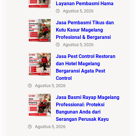
Layanan Pembasmi Hama
Agustus 5, 2026
Jasa Pembasmi Tikus dan
Kutu Kasur Magelang
Profesional & Bergaransi
Agustus 5, 2026
Jasa Pest Control Restoran
dan Hotel Magelang
Bergaransi Agata Pest
Control
Agustus 5, 2026
Jasa Basmi Rayap Magelang
Professional: Proteksi
Bangunan Anda dari
Serangan Perusak Kayu
Agustus 5, 2026