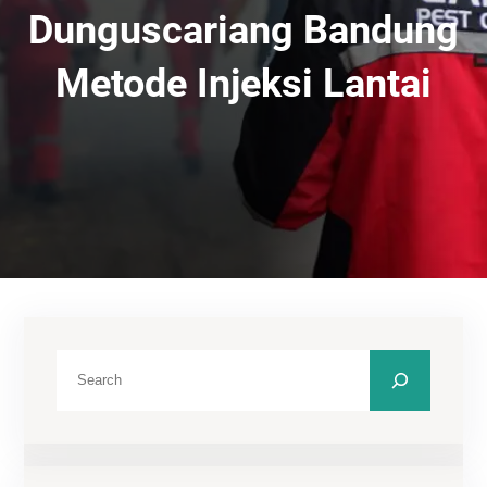
Dunguscariang Bandung
Metode Injeksi Lantai
C
a
r
i