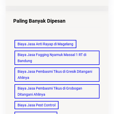
Paling Banyak Dipesan
Biaya Jasa Anti Rayap di Magelang
Biaya Jasa Fogging Nyamuk Massal 1 RT di
Bandung
Biaya Jasa Pembasmi Tikus di Gresik Ditangani
Ahlinya
Biaya Jasa Pembasmi Tikus di Grobogan
Ditangani Ahlinya
Biaya Jasa Pest Control