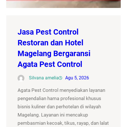
Jasa Pest Control
Restoran dan Hotel
Magelang Bergaransi
Agata Pest Control
Silvana amelia
Agu 5, 2026
Agata Pest Control menyediakan layanan
pengendalian hama profesional khusus
bisnis kuliner dan perhotelan di wilayah
Magelang. Layanan ini mencakup
pembasmian kecoak, tikus, rayap, dan lalat