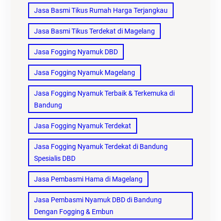
Jasa Basmi Tikus Rumah Harga Terjangkau
Jasa Basmi Tikus Terdekat di Magelang
Jasa Fogging Nyamuk DBD
Jasa Fogging Nyamuk Magelang
Jasa Fogging Nyamuk Terbaik & Terkemuka di
Bandung
Jasa Fogging Nyamuk Terdekat
Jasa Fogging Nyamuk Terdekat di Bandung
Spesialis DBD
Jasa Pembasmi Hama di Magelang
Jasa Pembasmi Nyamuk DBD di Bandung
Dengan Fogging & Embun