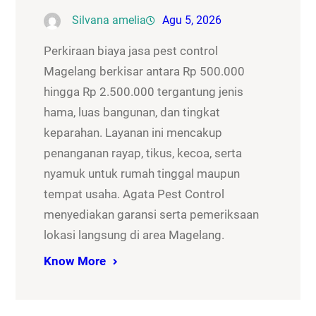
Silvana amelia
Agu 5, 2026
Perkiraan biaya jasa pest control
Magelang berkisar antara Rp 500.000
hingga Rp 2.500.000 tergantung jenis
hama, luas bangunan, dan tingkat
keparahan. Layanan ini mencakup
penanganan rayap, tikus, kecoa, serta
nyamuk untuk rumah tinggal maupun
tempat usaha. Agata Pest Control
menyediakan garansi serta pemeriksaan
lokasi langsung di area Magelang.
Know More