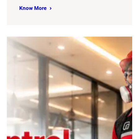
Know More