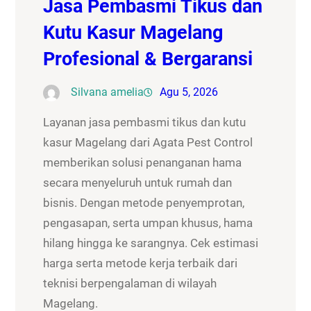
Jasa Pembasmi Tikus dan
Kutu Kasur Magelang
Profesional & Bergaransi
Silvana amelia
Agu 5, 2026
Layanan jasa pembasmi tikus dan kutu
kasur Magelang dari Agata Pest Control
memberikan solusi penanganan hama
secara menyeluruh untuk rumah dan
bisnis. Dengan metode penyemprotan,
pengasapan, serta umpan khusus, hama
hilang hingga ke sarangnya. Cek estimasi
harga serta metode kerja terbaik dari
teknisi berpengalaman di wilayah
Magelang.