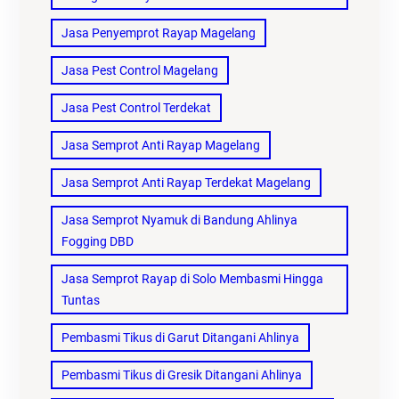
Jasa Penyemprot Rayap Magelang
Jasa Pest Control Magelang
Jasa Pest Control Terdekat
Jasa Semprot Anti Rayap Magelang
Jasa Semprot Anti Rayap Terdekat Magelang
Jasa Semprot Nyamuk di Bandung Ahlinya
Fogging DBD
Jasa Semprot Rayap di Solo Membasmi Hingga
Tuntas
Pembasmi Tikus di Garut Ditangani Ahlinya
Pembasmi Tikus di Gresik Ditangani Ahlinya