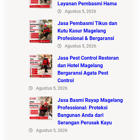
Layanan Pembasmi Hama
Agustus 5, 2026
Jasa Pembasmi Tikus dan
Kutu Kasur Magelang
Profesional & Bergaransi
Agustus 5, 2026
Jasa Pest Control Restoran
dan Hotel Magelang
Bergaransi Agata Pest
Control
Agustus 5, 2026
Jasa Basmi Rayap Magelang
Professional: Proteksi
Bangunan Anda dari
Serangan Perusak Kayu
Agustus 5, 2026