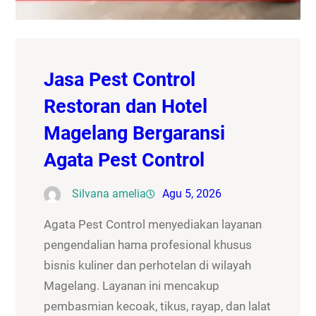
Jasa Pest Control
Restoran dan Hotel
Magelang Bergaransi
Agata Pest Control
Silvana amelia
Agu 5, 2026
Agata Pest Control menyediakan layanan
pengendalian hama profesional khusus
bisnis kuliner dan perhotelan di wilayah
Magelang. Layanan ini mencakup
pembasmian kecoak, tikus, rayap, dan lalat