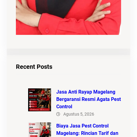
Recent Posts
Jasa Anti Rayap Magelang
Bergaransi Resmi Agata Pest
Control
Agustus 5, 2026
Biaya Jasa Pest Control
Magelang: Rincian Tarif dan