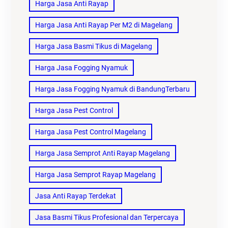
Harga Jasa Anti Rayap
Harga Jasa Anti Rayap Per M2 di Magelang
Harga Jasa Basmi Tikus di Magelang
Harga Jasa Fogging Nyamuk
Harga Jasa Fogging Nyamuk di BandungTerbaru
Harga Jasa Pest Control
Harga Jasa Pest Control Magelang
Harga Jasa Semprot Anti Rayap Magelang
Harga Jasa Semprot Rayap Magelang
Jasa Anti Rayap Terdekat
Jasa Basmi Tikus Profesional dan Terpercaya