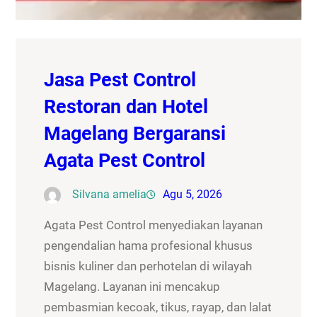
Jasa Pest Control
Restoran dan Hotel
Magelang Bergaransi
Agata Pest Control
Silvana amelia
Agu 5, 2026
Agata Pest Control menyediakan layanan
pengendalian hama profesional khusus
bisnis kuliner dan perhotelan di wilayah
Magelang. Layanan ini mencakup
pembasmian kecoak, tikus, rayap, dan lalat