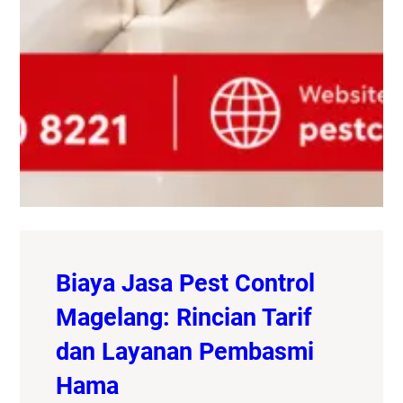
Biaya Jasa Pest Control
Magelang: Rincian Tarif
dan Layanan Pembasmi
Hama