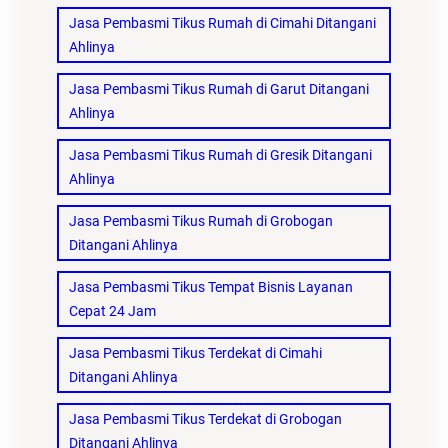
Jasa Pembasmi Tikus Rumah di Cimahi Ditangani
Ahlinya
Jasa Pembasmi Tikus Rumah di Garut Ditangani
Ahlinya
Jasa Pembasmi Tikus Rumah di Gresik Ditangani
Ahlinya
Jasa Pembasmi Tikus Rumah di Grobogan
Ditangani Ahlinya
Jasa Pembasmi Tikus Tempat Bisnis Layanan
Cepat 24 Jam
Jasa Pembasmi Tikus Terdekat di Cimahi
Ditangani Ahlinya
Jasa Pembasmi Tikus Terdekat di Grobogan
Ditangani Ahlinya