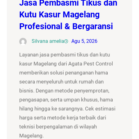
Jasa Pembasmi Tikus dan
Kutu Kasur Magelang
Profesional & Bergaransi
Silvana amelia
Agu 5, 2026
Layanan jasa pembasmi tikus dan kutu
kasur Magelang dari Agata Pest Control
memberikan solusi penanganan hama
secara menyeluruh untuk rumah dan
bisnis. Dengan metode penyemprotan,
pengasapan, serta umpan khusus, hama
hilang hingga ke sarangnya. Cek estimasi
harga serta metode kerja terbaik dari
teknisi berpengalaman di wilayah
Magelang.