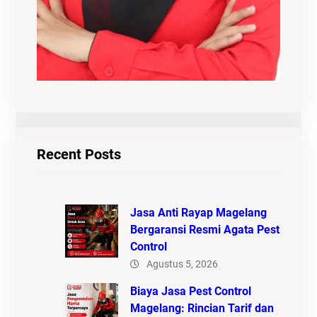
Recent Posts
Jasa Anti Rayap Magelang
Bergaransi Resmi Agata Pest
Control
Agustus 5, 2026
Biaya Jasa Pest Control
Magelang: Rincian Tarif dan