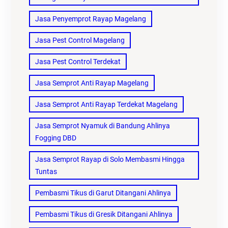
Jasa Penyemprot Rayap Magelang
Jasa Pest Control Magelang
Jasa Pest Control Terdekat
Jasa Semprot Anti Rayap Magelang
Jasa Semprot Anti Rayap Terdekat Magelang
Jasa Semprot Nyamuk di Bandung Ahlinya
Fogging DBD
Jasa Semprot Rayap di Solo Membasmi Hingga
Tuntas
Pembasmi Tikus di Garut Ditangani Ahlinya
Pembasmi Tikus di Gresik Ditangani Ahlinya