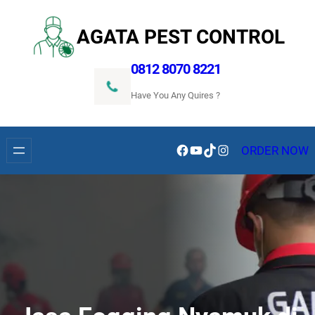
Lewati
ke
AGATA PEST CONTROL
konten
0812 8070 8221
Have You Any Quires ?
Facebook
YouTube
TikTok
Instagram
ORDER NOW