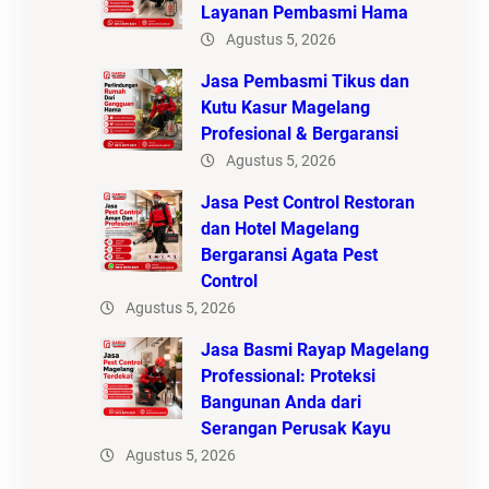
Layanan Pembasmi Hama
Agustus 5, 2026
Jasa Pembasmi Tikus dan
Kutu Kasur Magelang
Profesional & Bergaransi
Agustus 5, 2026
Jasa Pest Control Restoran
dan Hotel Magelang
Bergaransi Agata Pest
Control
Agustus 5, 2026
Jasa Basmi Rayap Magelang
Professional: Proteksi
Bangunan Anda dari
Serangan Perusak Kayu
Agustus 5, 2026