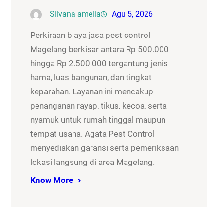
Silvana amelia
Agu 5, 2026
Perkiraan biaya jasa pest control
Magelang berkisar antara Rp 500.000
hingga Rp 2.500.000 tergantung jenis
hama, luas bangunan, dan tingkat
keparahan. Layanan ini mencakup
penanganan rayap, tikus, kecoa, serta
nyamuk untuk rumah tinggal maupun
tempat usaha. Agata Pest Control
menyediakan garansi serta pemeriksaan
lokasi langsung di area Magelang.
Know More