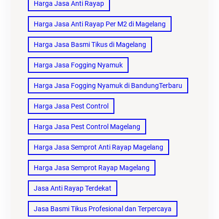
Harga Jasa Anti Rayap
Harga Jasa Anti Rayap Per M2 di Magelang
Harga Jasa Basmi Tikus di Magelang
Harga Jasa Fogging Nyamuk
Harga Jasa Fogging Nyamuk di BandungTerbaru
Harga Jasa Pest Control
Harga Jasa Pest Control Magelang
Harga Jasa Semprot Anti Rayap Magelang
Harga Jasa Semprot Rayap Magelang
Jasa Anti Rayap Terdekat
Jasa Basmi Tikus Profesional dan Terpercaya