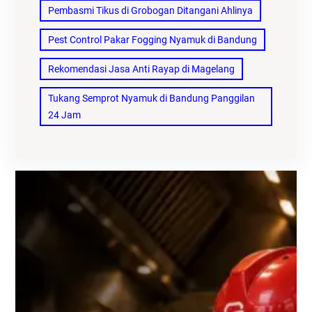
Pembasmi Tikus di Grobogan Ditangani Ahlinya
Pest Control Pakar Fogging Nyamuk di Bandung
Rekomendasi Jasa Anti Rayap di Magelang
Tukang Semprot Nyamuk di Bandung Panggilan
24 Jam