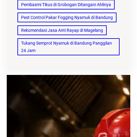
Pembasmi Tikus di Grobogan Ditangani Ahlinya
Pest Control Pakar Fogging Nyamuk di Bandung
Rekomendasi Jasa Anti Rayap di Magelang
Tukang Semprot Nyamuk di Bandung Panggilan
24 Jam