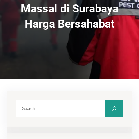
Massal di Surabaya
Harga Bersahabat
C
a
r
i