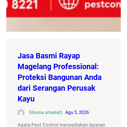
Jasa Basmi Rayap
Magelang Professional:
Proteksi Bangunan Anda
dari Serangan Perusak
Kayu
Silvana amelia
Agu 5, 2026
Agata Pest Control menyediakan layanan