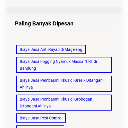
Paling Banyak Dipesan
Biaya Jasa Anti Rayap di Magelang
Biaya Jasa Fogging Nyamuk Massal 1 RT di
Bandung
Biaya Jasa Pembasmi Tikus di Gresik Ditangani
Ahlinya
Biaya Jasa Pembasmi Tikus di Grobogan
Ditangani Ahlinya
Biaya Jasa Pest Control