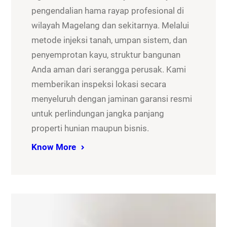
pengendalian hama rayap profesional di
wilayah Magelang dan sekitarnya. Melalui
metode injeksi tanah, umpan sistem, dan
penyemprotan kayu, struktur bangunan
Anda aman dari serangga perusak. Kami
memberikan inspeksi lokasi secara
menyeluruh dengan jaminan garansi resmi
untuk perlindungan jangka panjang
properti hunian maupun bisnis.
Know More