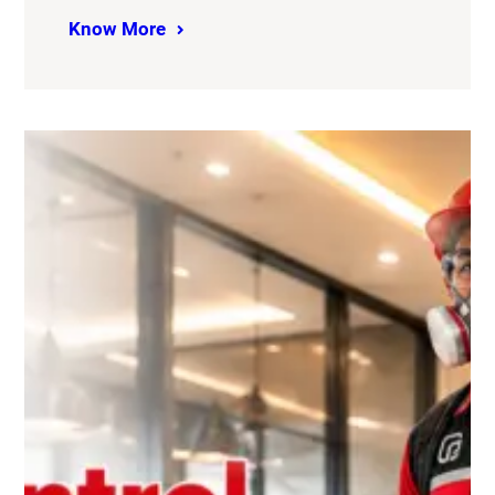
Know More