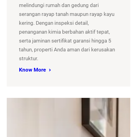
melindungi rumah dan gedung dari
serangan rayap tanah maupun rayap kayu
kering. Dengan inspeksi detail,
penanganan kimia berbahan aktif tepat,
serta jaminan sertifikat garansi hingga 5
tahun, properti Anda aman dari kerusakan
struktur.
Know More