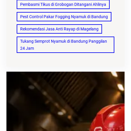
Pembasmi Tikus di Grobogan Ditangani Ahlinya
Pest Control Pakar Fogging Nyamuk di Bandung
Rekomendasi Jasa Anti Rayap di Magelang
Tukang Semprot Nyamuk di Bandung Panggilan
24 Jam