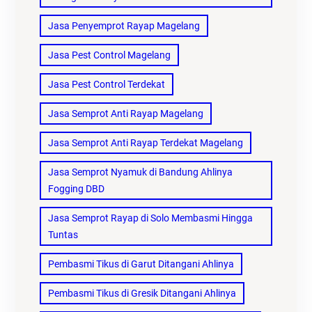
Jasa Penyemprot Rayap Magelang
Jasa Pest Control Magelang
Jasa Pest Control Terdekat
Jasa Semprot Anti Rayap Magelang
Jasa Semprot Anti Rayap Terdekat Magelang
Jasa Semprot Nyamuk di Bandung Ahlinya
Fogging DBD
Jasa Semprot Rayap di Solo Membasmi Hingga
Tuntas
Pembasmi Tikus di Garut Ditangani Ahlinya
Pembasmi Tikus di Gresik Ditangani Ahlinya