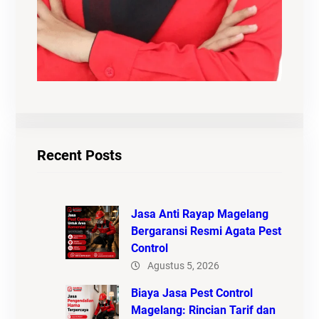
Recent Posts
Jasa Anti Rayap Magelang
Bergaransi Resmi Agata Pest
Control
Agustus 5, 2026
Biaya Jasa Pest Control
Magelang: Rincian Tarif dan