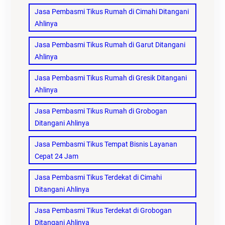
Jasa Pembasmi Tikus Rumah di Cimahi Ditangani
Ahlinya
Jasa Pembasmi Tikus Rumah di Garut Ditangani
Ahlinya
Jasa Pembasmi Tikus Rumah di Gresik Ditangani
Ahlinya
Jasa Pembasmi Tikus Rumah di Grobogan
Ditangani Ahlinya
Jasa Pembasmi Tikus Tempat Bisnis Layanan
Cepat 24 Jam
Jasa Pembasmi Tikus Terdekat di Cimahi
Ditangani Ahlinya
Jasa Pembasmi Tikus Terdekat di Grobogan
Ditangani Ahlinya