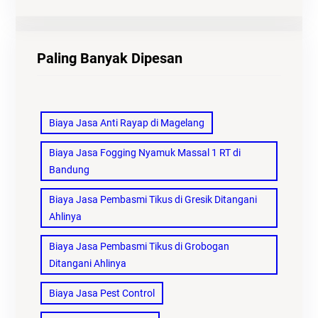
Paling Banyak Dipesan
Biaya Jasa Anti Rayap di Magelang
Biaya Jasa Fogging Nyamuk Massal 1 RT di
Bandung
Biaya Jasa Pembasmi Tikus di Gresik Ditangani
Ahlinya
Biaya Jasa Pembasmi Tikus di Grobogan
Ditangani Ahlinya
Biaya Jasa Pest Control