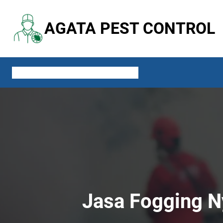
Lewati
ke
AGATA PEST CONTROL
konten
ABOUT US
SERVICES
CONTACT US
BLOG
Jasa Fogging N