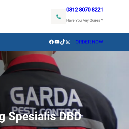
0812 8070 8221
Have You Any Quires ?
Facebook
YouTube
TikTok
Instagram
ORDER NOW
g Spesialis DBD