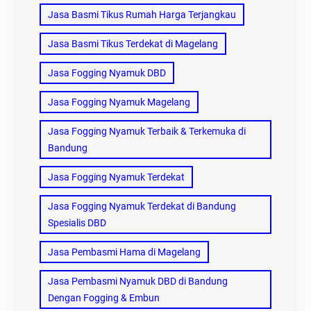
Jasa Basmi Tikus Rumah Harga Terjangkau
Jasa Basmi Tikus Terdekat di Magelang
Jasa Fogging Nyamuk DBD
Jasa Fogging Nyamuk Magelang
Jasa Fogging Nyamuk Terbaik & Terkemuka di
Bandung
Jasa Fogging Nyamuk Terdekat
Jasa Fogging Nyamuk Terdekat di Bandung
Spesialis DBD
Jasa Pembasmi Hama di Magelang
Jasa Pembasmi Nyamuk DBD di Bandung
Dengan Fogging & Embun