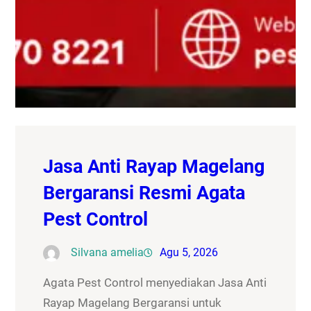
Jasa Anti Rayap Magelang
Bergaransi Resmi Agata
Pest Control
Silvana amelia
Agu 5, 2026
Agata Pest Control menyediakan Jasa Anti
Rayap Magelang Bergaransi untuk