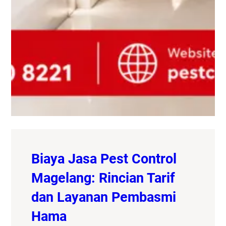
Biaya Jasa Pest Control
Magelang: Rincian Tarif
dan Layanan Pembasmi
Hama