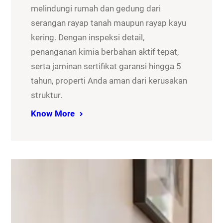
melindungi rumah dan gedung dari
serangan rayap tanah maupun rayap kayu
kering. Dengan inspeksi detail,
penanganan kimia berbahan aktif tepat,
serta jaminan sertifikat garansi hingga 5
tahun, properti Anda aman dari kerusakan
struktur.
Know More