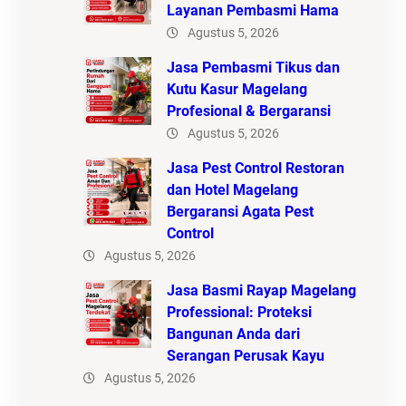
Layanan Pembasmi Hama
Agustus 5, 2026
Jasa Pembasmi Tikus dan
Kutu Kasur Magelang
Profesional & Bergaransi
Agustus 5, 2026
Jasa Pest Control Restoran
dan Hotel Magelang
Bergaransi Agata Pest
Control
Agustus 5, 2026
Jasa Basmi Rayap Magelang
Professional: Proteksi
Bangunan Anda dari
Serangan Perusak Kayu
Agustus 5, 2026