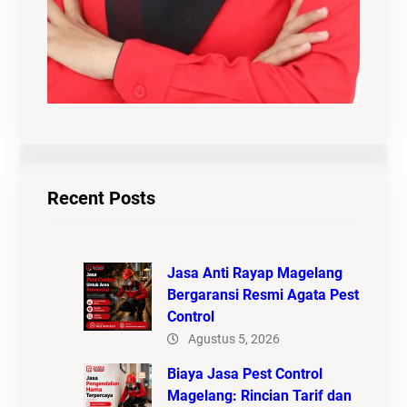
Recent Posts
Jasa Anti Rayap Magelang
Bergaransi Resmi Agata Pest
Control
Agustus 5, 2026
Biaya Jasa Pest Control
Magelang: Rincian Tarif dan