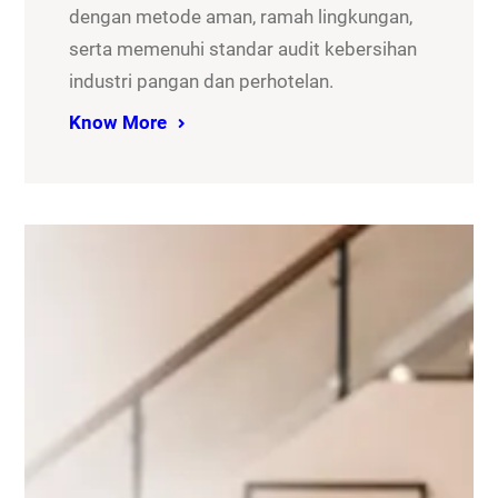
dengan metode aman, ramah lingkungan,
serta memenuhi standar audit kebersihan
industri pangan dan perhotelan.
Know More