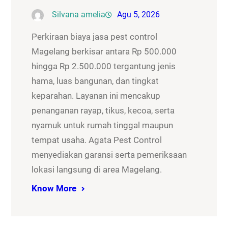
Silvana amelia
Agu 5, 2026
Perkiraan biaya jasa pest control
Magelang berkisar antara Rp 500.000
hingga Rp 2.500.000 tergantung jenis
hama, luas bangunan, dan tingkat
keparahan. Layanan ini mencakup
penanganan rayap, tikus, kecoa, serta
nyamuk untuk rumah tinggal maupun
tempat usaha. Agata Pest Control
menyediakan garansi serta pemeriksaan
lokasi langsung di area Magelang.
Know More