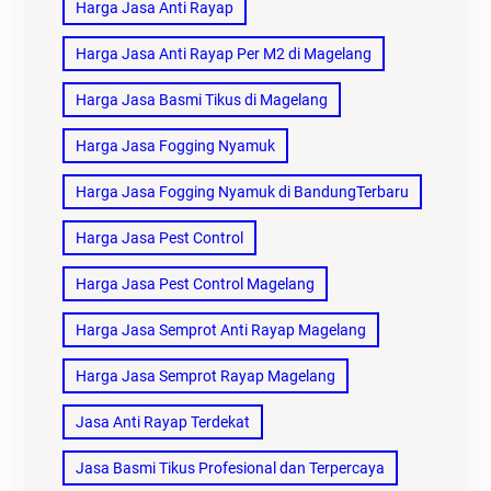
Harga Jasa Anti Rayap
Harga Jasa Anti Rayap Per M2 di Magelang
Harga Jasa Basmi Tikus di Magelang
Harga Jasa Fogging Nyamuk
Harga Jasa Fogging Nyamuk di BandungTerbaru
Harga Jasa Pest Control
Harga Jasa Pest Control Magelang
Harga Jasa Semprot Anti Rayap Magelang
Harga Jasa Semprot Rayap Magelang
Jasa Anti Rayap Terdekat
Jasa Basmi Tikus Profesional dan Terpercaya