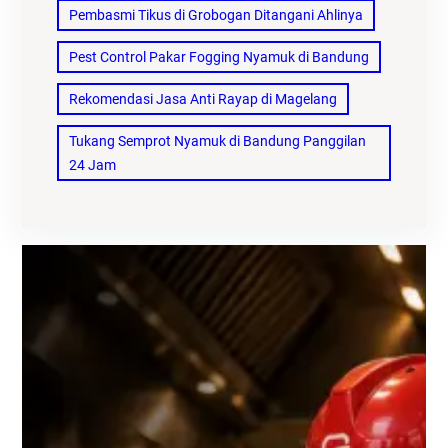
Pembasmi Tikus di Grobogan Ditangani Ahlinya
Pest Control Pakar Fogging Nyamuk di Bandung
Rekomendasi Jasa Anti Rayap di Magelang
Tukang Semprot Nyamuk di Bandung Panggilan
24 Jam