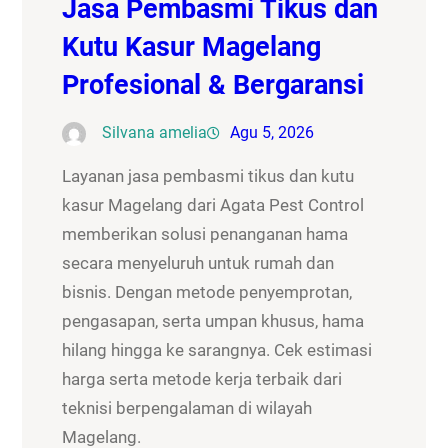
Jasa Pembasmi Tikus dan
Kutu Kasur Magelang
Profesional & Bergaransi
Silvana amelia
Agu 5, 2026
Layanan jasa pembasmi tikus dan kutu
kasur Magelang dari Agata Pest Control
memberikan solusi penanganan hama
secara menyeluruh untuk rumah dan
bisnis. Dengan metode penyemprotan,
pengasapan, serta umpan khusus, hama
hilang hingga ke sarangnya. Cek estimasi
harga serta metode kerja terbaik dari
teknisi berpengalaman di wilayah
Magelang.