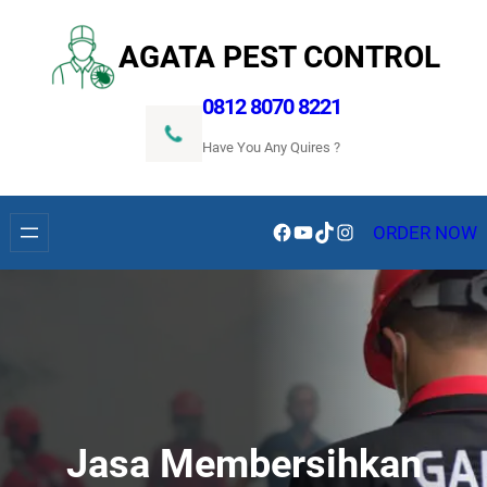
Lewati
ke
AGATA PEST CONTROL
konten
0812 8070 8221
Have You Any Quires ?
Facebook
YouTube
TikTok
Instagram
ORDER NOW
Jasa Membersihkan