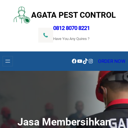
Lewati
ke
AGATA PEST CONTROL
konten
0812 8070 8221
Have You Any Quires ?
Facebook
YouTube
TikTok
Instagram
ORDER NOW
Jasa Membersihkan