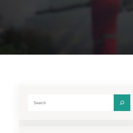
C
a
r
i