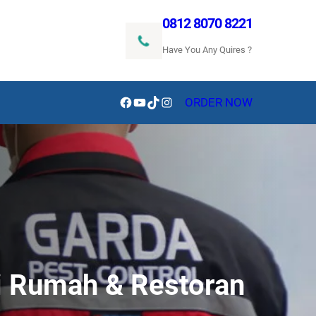
0812 8070 8221
Have You Any Quires ?
Facebook
YouTube
TikTok
Instagram
ORDER NOW
i Rumah & Restoran