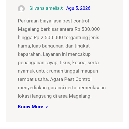
Silvana amelia
Agu 5, 2026
Perkiraan biaya jasa pest control
Magelang berkisar antara Rp 500.000
hingga Rp 2.500.000 tergantung jenis
hama, luas bangunan, dan tingkat
keparahan. Layanan ini mencakup
penanganan rayap, tikus, kecoa, serta
nyamuk untuk rumah tinggal maupun
tempat usaha. Agata Pest Control
menyediakan garansi serta pemeriksaan
lokasi langsung di area Magelang.
Know More