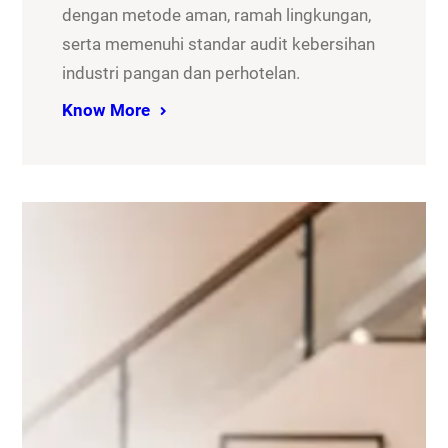
dengan metode aman, ramah lingkungan,
serta memenuhi standar audit kebersihan
industri pangan dan perhotelan.
Know More