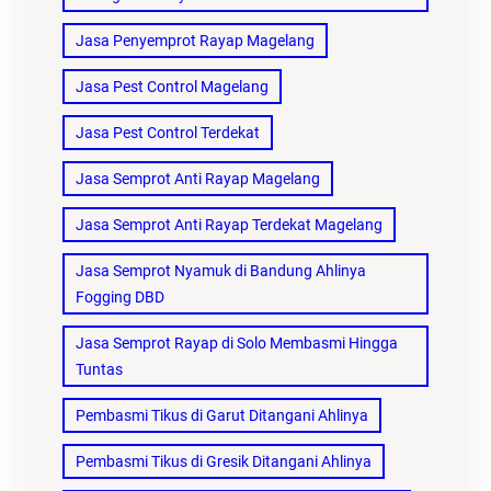
Jasa Penyemprot Rayap Magelang
Jasa Pest Control Magelang
Jasa Pest Control Terdekat
Jasa Semprot Anti Rayap Magelang
Jasa Semprot Anti Rayap Terdekat Magelang
Jasa Semprot Nyamuk di Bandung Ahlinya
Fogging DBD
Jasa Semprot Rayap di Solo Membasmi Hingga
Tuntas
Pembasmi Tikus di Garut Ditangani Ahlinya
Pembasmi Tikus di Gresik Ditangani Ahlinya