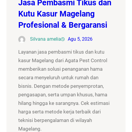
Jasa Pembasmi Tikus dan
Kutu Kasur Magelang
Profesional & Bergaransi
Silvana amelia
Agu 5, 2026
Layanan jasa pembasmi tikus dan kutu
kasur Magelang dari Agata Pest Control
memberikan solusi penanganan hama
secara menyeluruh untuk rumah dan
bisnis. Dengan metode penyemprotan,
pengasapan, serta umpan khusus, hama
hilang hingga ke sarangnya. Cek estimasi
harga serta metode kerja terbaik dari
teknisi berpengalaman di wilayah
Magelang.