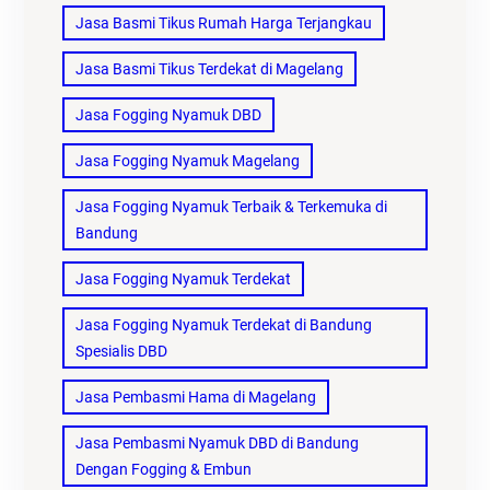
Jasa Basmi Tikus Rumah Harga Terjangkau
Jasa Basmi Tikus Terdekat di Magelang
Jasa Fogging Nyamuk DBD
Jasa Fogging Nyamuk Magelang
Jasa Fogging Nyamuk Terbaik & Terkemuka di
Bandung
Jasa Fogging Nyamuk Terdekat
Jasa Fogging Nyamuk Terdekat di Bandung
Spesialis DBD
Jasa Pembasmi Hama di Magelang
Jasa Pembasmi Nyamuk DBD di Bandung
Dengan Fogging & Embun