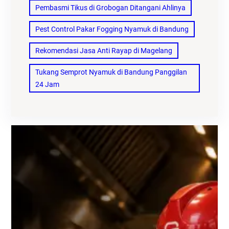
Pembasmi Tikus di Grobogan Ditangani Ahlinya
Pest Control Pakar Fogging Nyamuk di Bandung
Rekomendasi Jasa Anti Rayap di Magelang
Tukang Semprot Nyamuk di Bandung Panggilan
24 Jam