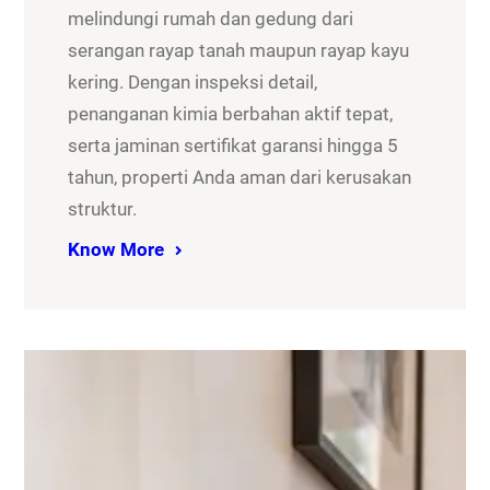
melindungi rumah dan gedung dari
serangan rayap tanah maupun rayap kayu
kering. Dengan inspeksi detail,
penanganan kimia berbahan aktif tepat,
serta jaminan sertifikat garansi hingga 5
tahun, properti Anda aman dari kerusakan
struktur.
Know More