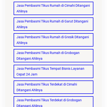
Jasa Pembasmi Tikus Rumah di Cimahi Ditangani
Ahlinya
Jasa Pembasmi Tikus Rumah di Garut Ditangani
Ahlinya
Jasa Pembasmi Tikus Rumah di Gresik Ditangani
Ahlinya
Jasa Pembasmi Tikus Rumah di Grobogan
Ditangani Ahlinya
Jasa Pembasmi Tikus Tempat Bisnis Layanan
Cepat 24 Jam
Jasa Pembasmi Tikus Terdekat di Cimahi
Ditangani Ahlinya
Jasa Pembasmi Tikus Terdekat di Grobogan
Ditangani Ahlinya