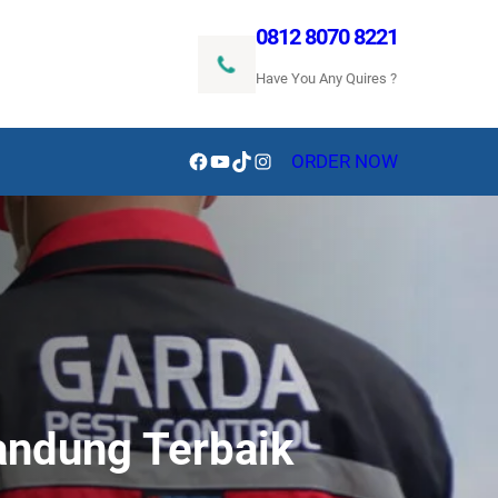
0812 8070 8221
Have You Any Quires ?
Facebook
YouTube
TikTok
Instagram
ORDER NOW
andung Terbaik