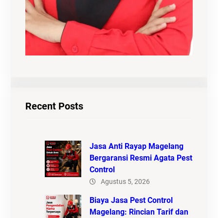
Recent Posts
Jasa Anti Rayap Magelang
Bergaransi Resmi Agata Pest
Control
Agustus 5, 2026
Biaya Jasa Pest Control
Magelang: Rincian Tarif dan