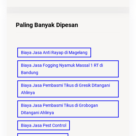
Paling Banyak Dipesan
Biaya Jasa Anti Rayap di Magelang
Biaya Jasa Fogging Nyamuk Massal 1 RT di
Bandung
Biaya Jasa Pembasmi Tikus di Gresik Ditangani
Ahlinya
Biaya Jasa Pembasmi Tikus di Grobogan
Ditangani Ahlinya
Biaya Jasa Pest Control