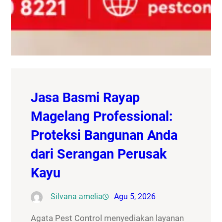
Jasa Basmi Rayap
Magelang Professional:
Proteksi Bangunan Anda
dari Serangan Perusak
Kayu
Silvana amelia
Agu 5, 2026
Agata Pest Control menyediakan layanan