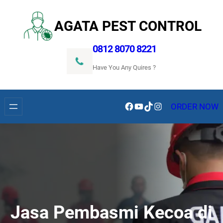
Lewati
ke
AGATA PEST CONTROL
konten
0812 8070 8221
Have You Any Quires ?
Facebook
YouTube
TikTok
Instagram
ORDER NOW
Jasa Pembasmi Kecoa di