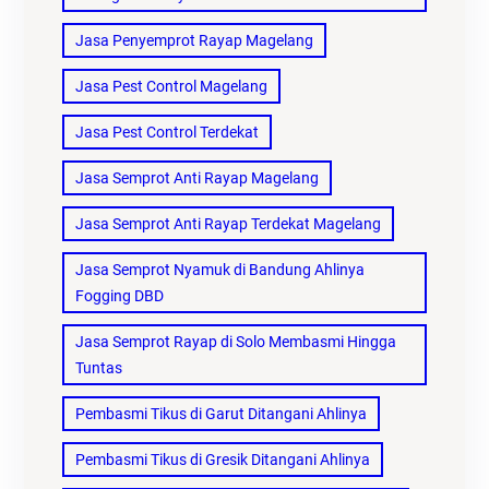
Jasa Penyemprot Rayap Magelang
Jasa Pest Control Magelang
Jasa Pest Control Terdekat
Jasa Semprot Anti Rayap Magelang
Jasa Semprot Anti Rayap Terdekat Magelang
Jasa Semprot Nyamuk di Bandung Ahlinya
Fogging DBD
Jasa Semprot Rayap di Solo Membasmi Hingga
Tuntas
Pembasmi Tikus di Garut Ditangani Ahlinya
Pembasmi Tikus di Gresik Ditangani Ahlinya