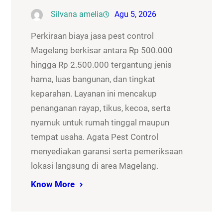
Silvana amelia
Agu 5, 2026
Perkiraan biaya jasa pest control
Magelang berkisar antara Rp 500.000
hingga Rp 2.500.000 tergantung jenis
hama, luas bangunan, dan tingkat
keparahan. Layanan ini mencakup
penanganan rayap, tikus, kecoa, serta
nyamuk untuk rumah tinggal maupun
tempat usaha. Agata Pest Control
menyediakan garansi serta pemeriksaan
lokasi langsung di area Magelang.
Know More