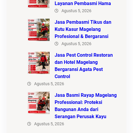
Layanan Pembasmi Hama
Agustus 5, 2026
Jasa Pembasmi Tikus dan
Kutu Kasur Magelang
Profesional & Bergaransi
Agustus 5, 2026
Jasa Pest Control Restoran
dan Hotel Magelang
Bergaransi Agata Pest
Control
Agustus 5, 2026
Jasa Basmi Rayap Magelang
Professional: Proteksi
Bangunan Anda dari
Serangan Perusak Kayu
Agustus 5, 2026