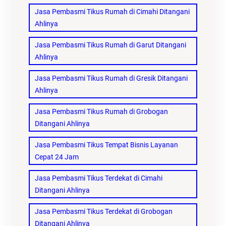
Jasa Pembasmi Tikus Rumah di Cimahi Ditangani
Ahlinya
Jasa Pembasmi Tikus Rumah di Garut Ditangani
Ahlinya
Jasa Pembasmi Tikus Rumah di Gresik Ditangani
Ahlinya
Jasa Pembasmi Tikus Rumah di Grobogan
Ditangani Ahlinya
Jasa Pembasmi Tikus Tempat Bisnis Layanan
Cepat 24 Jam
Jasa Pembasmi Tikus Terdekat di Cimahi
Ditangani Ahlinya
Jasa Pembasmi Tikus Terdekat di Grobogan
Ditangani Ahlinya