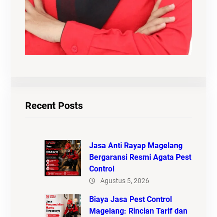
Recent Posts
Jasa Anti Rayap Magelang
Bergaransi Resmi Agata Pest
Control
Agustus 5, 2026
Biaya Jasa Pest Control
Magelang: Rincian Tarif dan