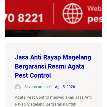
Jasa Anti Rayap Magelang
Bergaransi Resmi Agata
Pest Control
Silvana amelia
Agu 5, 2026
Agata Pest Control menyediakan Jasa Anti
Rayap Magelang Bergaransi untuk