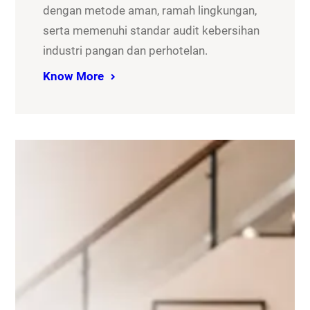
dengan metode aman, ramah lingkungan,
serta memenuhi standar audit kebersihan
industri pangan dan perhotelan.
Know More