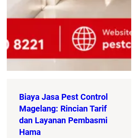
Biaya Jasa Pest Control
Magelang: Rincian Tarif
dan Layanan Pembasmi
Hama