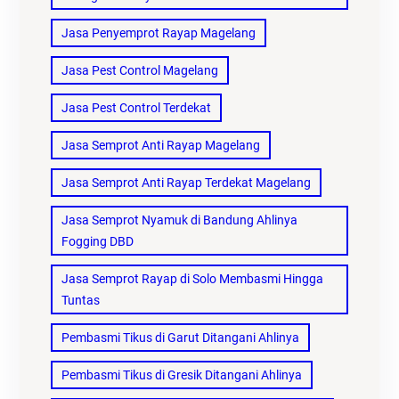
Jasa Penyemprot Rayap Magelang
Jasa Pest Control Magelang
Jasa Pest Control Terdekat
Jasa Semprot Anti Rayap Magelang
Jasa Semprot Anti Rayap Terdekat Magelang
Jasa Semprot Nyamuk di Bandung Ahlinya
Fogging DBD
Jasa Semprot Rayap di Solo Membasmi Hingga
Tuntas
Pembasmi Tikus di Garut Ditangani Ahlinya
Pembasmi Tikus di Gresik Ditangani Ahlinya