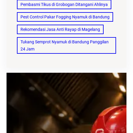
Pembasmi Tikus di Grobogan Ditangani Ahlinya
Pest Control Pakar Fogging Nyamuk di Bandung
Rekomendasi Jasa Anti Rayap di Magelang
Tukang Semprot Nyamuk di Bandung Panggilan
24 Jam