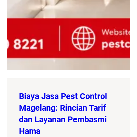
Biaya Jasa Pest Control
Magelang: Rincian Tarif
dan Layanan Pembasmi
Hama