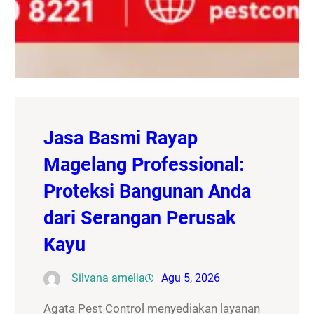
Jasa Basmi Rayap
Magelang Professional:
Proteksi Bangunan Anda
dari Serangan Perusak
Kayu
Silvana amelia
Agu 5, 2026
Agata Pest Control menyediakan layanan