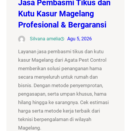
Jasa Pembasmi Tikus dan
Kutu Kasur Magelang
Profesional & Bergaransi
Silvana amelia
Agu 5, 2026
Layanan jasa pembasmi tikus dan kutu
kasur Magelang dari Agata Pest Control
memberikan solusi penanganan hama
secara menyeluruh untuk rumah dan
bisnis. Dengan metode penyemprotan,
pengasapan, serta umpan khusus, hama
hilang hingga ke sarangnya. Cek estimasi
harga serta metode kerja terbaik dari
teknisi berpengalaman di wilayah
Magelang.