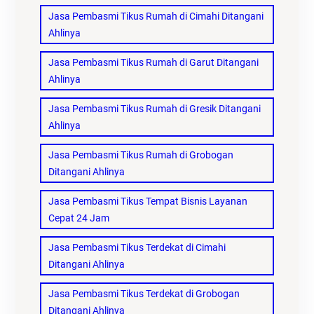
Jasa Pembasmi Tikus Rumah di Cimahi Ditangani
Ahlinya
Jasa Pembasmi Tikus Rumah di Garut Ditangani
Ahlinya
Jasa Pembasmi Tikus Rumah di Gresik Ditangani
Ahlinya
Jasa Pembasmi Tikus Rumah di Grobogan
Ditangani Ahlinya
Jasa Pembasmi Tikus Tempat Bisnis Layanan
Cepat 24 Jam
Jasa Pembasmi Tikus Terdekat di Cimahi
Ditangani Ahlinya
Jasa Pembasmi Tikus Terdekat di Grobogan
Ditangani Ahlinya