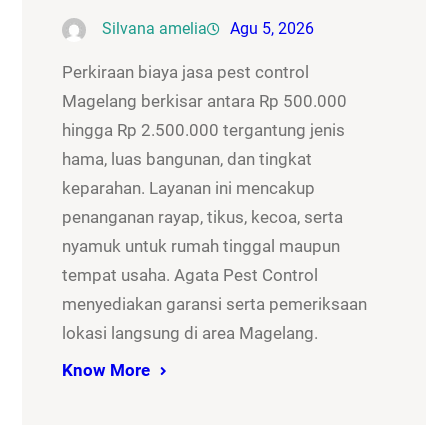
Silvana amelia
Agu 5, 2026
Perkiraan biaya jasa pest control
Magelang berkisar antara Rp 500.000
hingga Rp 2.500.000 tergantung jenis
hama, luas bangunan, dan tingkat
keparahan. Layanan ini mencakup
penanganan rayap, tikus, kecoa, serta
nyamuk untuk rumah tinggal maupun
tempat usaha. Agata Pest Control
menyediakan garansi serta pemeriksaan
lokasi langsung di area Magelang.
Know More