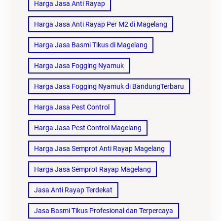
Harga Jasa Anti Rayap
Harga Jasa Anti Rayap Per M2 di Magelang
Harga Jasa Basmi Tikus di Magelang
Harga Jasa Fogging Nyamuk
Harga Jasa Fogging Nyamuk di BandungTerbaru
Harga Jasa Pest Control
Harga Jasa Pest Control Magelang
Harga Jasa Semprot Anti Rayap Magelang
Harga Jasa Semprot Rayap Magelang
Jasa Anti Rayap Terdekat
Jasa Basmi Tikus Profesional dan Terpercaya