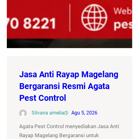
Jasa Anti Rayap Magelang
Bergaransi Resmi Agata
Pest Control
Silvana amelia
Agu 5, 2026
Agata Pest Control menyediakan Jasa Anti
Rayap Magelang Bergaransi untuk