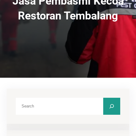
Jasa Pembasmi Kecoa
Restoran Tembalang
C
a
r
i