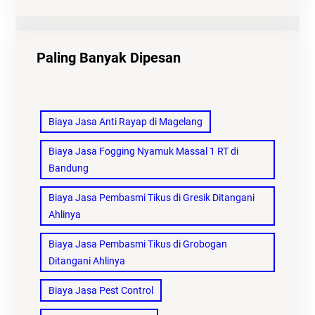
Paling Banyak Dipesan
Biaya Jasa Anti Rayap di Magelang
Biaya Jasa Fogging Nyamuk Massal 1 RT di
Bandung
Biaya Jasa Pembasmi Tikus di Gresik Ditangani
Ahlinya
Biaya Jasa Pembasmi Tikus di Grobogan
Ditangani Ahlinya
Biaya Jasa Pest Control