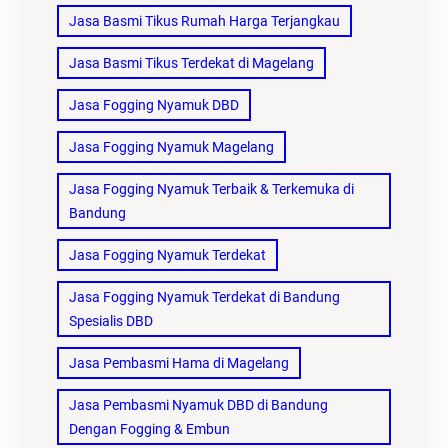
Jasa Basmi Tikus Rumah Harga Terjangkau
Jasa Basmi Tikus Terdekat di Magelang
Jasa Fogging Nyamuk DBD
Jasa Fogging Nyamuk Magelang
Jasa Fogging Nyamuk Terbaik & Terkemuka di
Bandung
Jasa Fogging Nyamuk Terdekat
Jasa Fogging Nyamuk Terdekat di Bandung
Spesialis DBD
Jasa Pembasmi Hama di Magelang
Jasa Pembasmi Nyamuk DBD di Bandung
Dengan Fogging & Embun