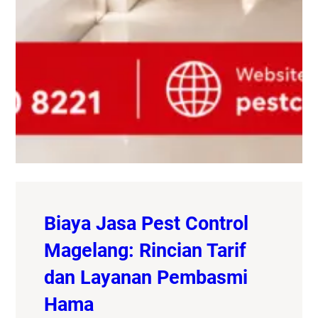
Biaya Jasa Pest Control
Magelang: Rincian Tarif
dan Layanan Pembasmi
Hama