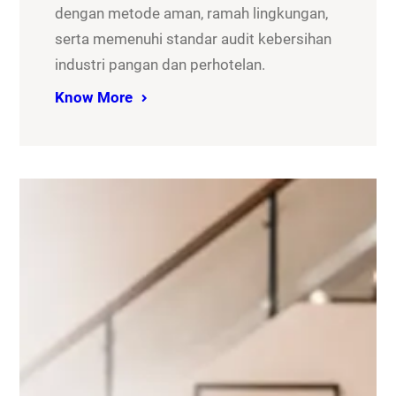
dengan metode aman, ramah lingkungan,
serta memenuhi standar audit kebersihan
industri pangan dan perhotelan.
Know More