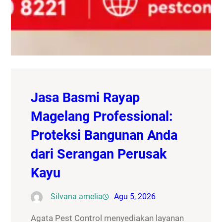
Jasa Basmi Rayap
Magelang Professional:
Proteksi Bangunan Anda
dari Serangan Perusak
Kayu
Silvana amelia
Agu 5, 2026
Agata Pest Control menyediakan layanan