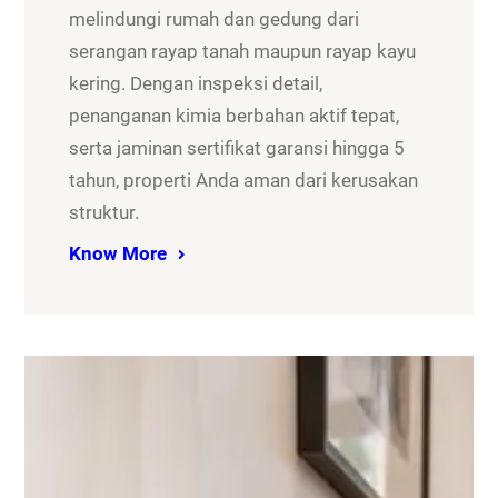
melindungi rumah dan gedung dari
serangan rayap tanah maupun rayap kayu
kering. Dengan inspeksi detail,
penanganan kimia berbahan aktif tepat,
serta jaminan sertifikat garansi hingga 5
tahun, properti Anda aman dari kerusakan
struktur.
Know More