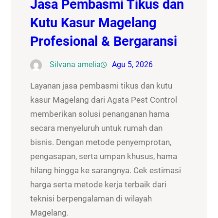
Jasa Pembasmi Tikus dan
Kutu Kasur Magelang
Profesional & Bergaransi
Silvana amelia
Agu 5, 2026
Layanan jasa pembasmi tikus dan kutu
kasur Magelang dari Agata Pest Control
memberikan solusi penanganan hama
secara menyeluruh untuk rumah dan
bisnis. Dengan metode penyemprotan,
pengasapan, serta umpan khusus, hama
hilang hingga ke sarangnya. Cek estimasi
harga serta metode kerja terbaik dari
teknisi berpengalaman di wilayah
Magelang.