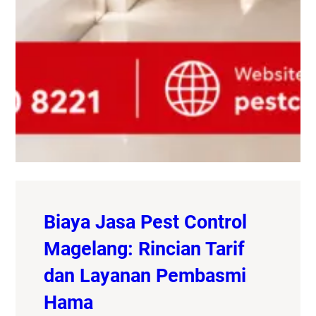
Biaya Jasa Pest Control
Magelang: Rincian Tarif
dan Layanan Pembasmi
Hama