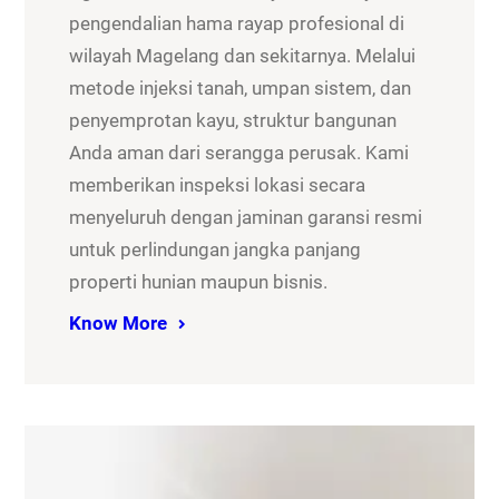
pengendalian hama rayap profesional di
wilayah Magelang dan sekitarnya. Melalui
metode injeksi tanah, umpan sistem, dan
penyemprotan kayu, struktur bangunan
Anda aman dari serangga perusak. Kami
memberikan inspeksi lokasi secara
menyeluruh dengan jaminan garansi resmi
untuk perlindungan jangka panjang
properti hunian maupun bisnis.
Know More