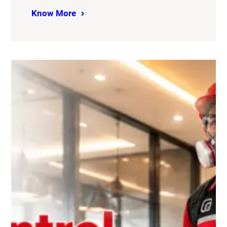
Know More