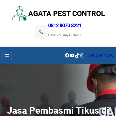
Lewati
ke
AGATA PEST CONTROL
konten
0812 8070 8221
Have You Any Quires ?
Facebook
YouTube
TikTok
Instagram
ORDER NOW
Jasa Pembasmi Tikus di