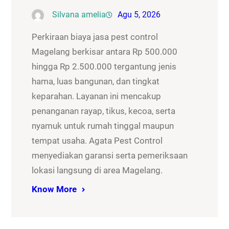
Silvana amelia
Agu 5, 2026
Perkiraan biaya jasa pest control
Magelang berkisar antara Rp 500.000
hingga Rp 2.500.000 tergantung jenis
hama, luas bangunan, dan tingkat
keparahan. Layanan ini mencakup
penanganan rayap, tikus, kecoa, serta
nyamuk untuk rumah tinggal maupun
tempat usaha. Agata Pest Control
menyediakan garansi serta pemeriksaan
lokasi langsung di area Magelang.
Know More