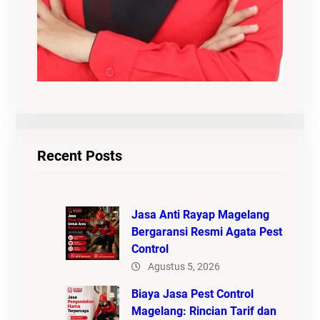
Recent Posts
Jasa Anti Rayap Magelang
Bergaransi Resmi Agata Pest
Control
Agustus 5, 2026
Biaya Jasa Pest Control
Magelang: Rincian Tarif dan