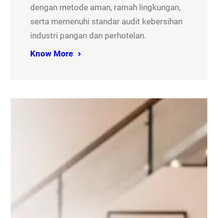
dengan metode aman, ramah lingkungan,
serta memenuhi standar audit kebersihan
industri pangan dan perhotelan.
Know More