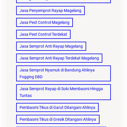
Jasa Penyemprot Rayap Magelang
Jasa Pest Control Magelang
Jasa Pest Control Terdekat
Jasa Semprot Anti Rayap Magelang
Jasa Semprot Anti Rayap Terdekat Magelang
Jasa Semprot Nyamuk di Bandung Ahlinya
Fogging DBD
Jasa Semprot Rayap di Solo Membasmi Hingga
Tuntas
Pembasmi Tikus di Garut Ditangani Ahlinya
Pembasmi Tikus di Gresik Ditangani Ahlinya