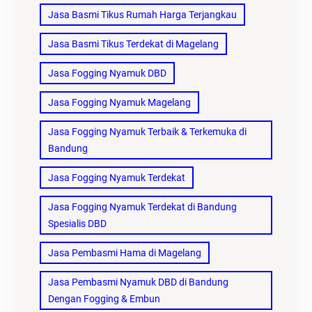
Jasa Basmi Tikus Rumah Harga Terjangkau
Jasa Basmi Tikus Terdekat di Magelang
Jasa Fogging Nyamuk DBD
Jasa Fogging Nyamuk Magelang
Jasa Fogging Nyamuk Terbaik & Terkemuka di
Bandung
Jasa Fogging Nyamuk Terdekat
Jasa Fogging Nyamuk Terdekat di Bandung
Spesialis DBD
Jasa Pembasmi Hama di Magelang
Jasa Pembasmi Nyamuk DBD di Bandung
Dengan Fogging & Embun