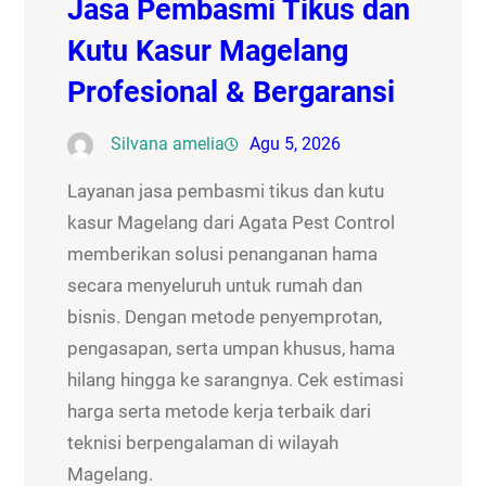
Jasa Pembasmi Tikus dan
Kutu Kasur Magelang
Profesional & Bergaransi
Silvana amelia
Agu 5, 2026
Layanan jasa pembasmi tikus dan kutu
kasur Magelang dari Agata Pest Control
memberikan solusi penanganan hama
secara menyeluruh untuk rumah dan
bisnis. Dengan metode penyemprotan,
pengasapan, serta umpan khusus, hama
hilang hingga ke sarangnya. Cek estimasi
harga serta metode kerja terbaik dari
teknisi berpengalaman di wilayah
Magelang.