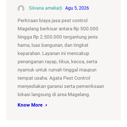
Silvana amelia
Agu 5, 2026
Perkiraan biaya jasa pest control
Magelang berkisar antara Rp 500.000
hingga Rp 2.500.000 tergantung jenis
hama, luas bangunan, dan tingkat
keparahan. Layanan ini mencakup
penanganan rayap, tikus, kecoa, serta
nyamuk untuk rumah tinggal maupun
tempat usaha. Agata Pest Control
menyediakan garansi serta pemeriksaan
lokasi langsung di area Magelang.
Know More