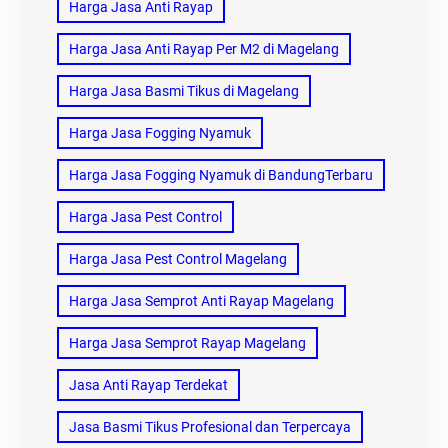
Harga Jasa Anti Rayap
Harga Jasa Anti Rayap Per M2 di Magelang
Harga Jasa Basmi Tikus di Magelang
Harga Jasa Fogging Nyamuk
Harga Jasa Fogging Nyamuk di BandungTerbaru
Harga Jasa Pest Control
Harga Jasa Pest Control Magelang
Harga Jasa Semprot Anti Rayap Magelang
Harga Jasa Semprot Rayap Magelang
Jasa Anti Rayap Terdekat
Jasa Basmi Tikus Profesional dan Terpercaya