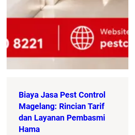
Biaya Jasa Pest Control
Magelang: Rincian Tarif
dan Layanan Pembasmi
Hama