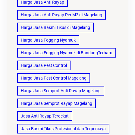
Harga Jasa Anti Rayap
Harga Jasa Anti Rayap Per M2 di Magelang
Harga Jasa Basmi Tikus di Magelang
Harga Jasa Fogging Nyamuk
Harga Jasa Fogging Nyamuk di BandungTerbaru
Harga Jasa Pest Control
Harga Jasa Pest Control Magelang
Harga Jasa Semprot Anti Rayap Magelang
Harga Jasa Semprot Rayap Magelang
Jasa Anti Rayap Terdekat
Jasa Basmi Tikus Profesional dan Terpercaya