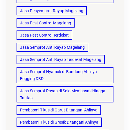
Jasa Penyemprot Rayap Magelang
Jasa Pest Control Magelang
Jasa Pest Control Terdekat
Jasa Semprot Anti Rayap Magelang
Jasa Semprot Anti Rayap Terdekat Magelang
Jasa Semprot Nyamuk di Bandung Ahlinya
Fogging DBD
Jasa Semprot Rayap di Solo Membasmi Hingga
Tuntas
Pembasmi Tikus di Garut Ditangani Ahlinya
Pembasmi Tikus di Gresik Ditangani Ahlinya