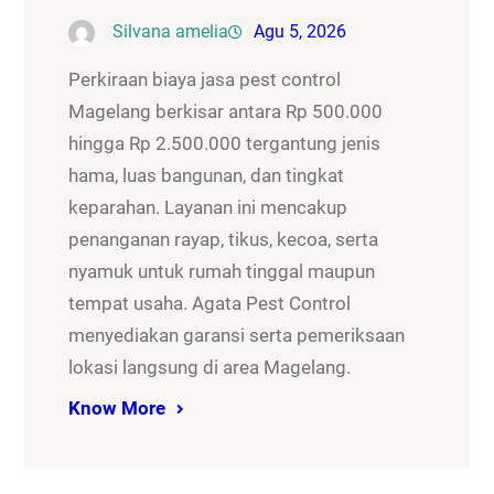
Silvana amelia
Agu 5, 2026
Perkiraan biaya jasa pest control
Magelang berkisar antara Rp 500.000
hingga Rp 2.500.000 tergantung jenis
hama, luas bangunan, dan tingkat
keparahan. Layanan ini mencakup
penanganan rayap, tikus, kecoa, serta
nyamuk untuk rumah tinggal maupun
tempat usaha. Agata Pest Control
menyediakan garansi serta pemeriksaan
lokasi langsung di area Magelang.
Know More