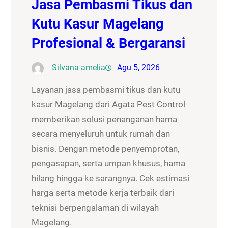
Jasa Pembasmi Tikus dan
Kutu Kasur Magelang
Profesional & Bergaransi
Silvana amelia
Agu 5, 2026
Layanan jasa pembasmi tikus dan kutu
kasur Magelang dari Agata Pest Control
memberikan solusi penanganan hama
secara menyeluruh untuk rumah dan
bisnis. Dengan metode penyemprotan,
pengasapan, serta umpan khusus, hama
hilang hingga ke sarangnya. Cek estimasi
harga serta metode kerja terbaik dari
teknisi berpengalaman di wilayah
Magelang.