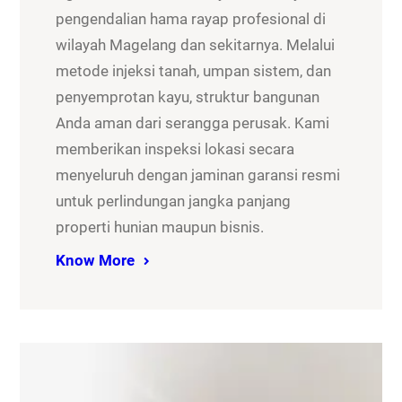
pengendalian hama rayap profesional di
wilayah Magelang dan sekitarnya. Melalui
metode injeksi tanah, umpan sistem, dan
penyemprotan kayu, struktur bangunan
Anda aman dari serangga perusak. Kami
memberikan inspeksi lokasi secara
menyeluruh dengan jaminan garansi resmi
untuk perlindungan jangka panjang
properti hunian maupun bisnis.
Know More