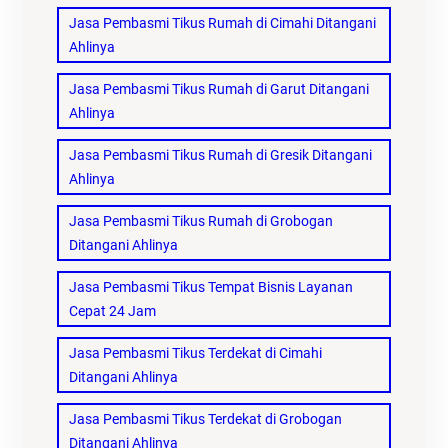
Jasa Pembasmi Tikus Rumah di Cimahi Ditangani
Ahlinya
Jasa Pembasmi Tikus Rumah di Garut Ditangani
Ahlinya
Jasa Pembasmi Tikus Rumah di Gresik Ditangani
Ahlinya
Jasa Pembasmi Tikus Rumah di Grobogan
Ditangani Ahlinya
Jasa Pembasmi Tikus Tempat Bisnis Layanan
Cepat 24 Jam
Jasa Pembasmi Tikus Terdekat di Cimahi
Ditangani Ahlinya
Jasa Pembasmi Tikus Terdekat di Grobogan
Ditangani Ahlinya