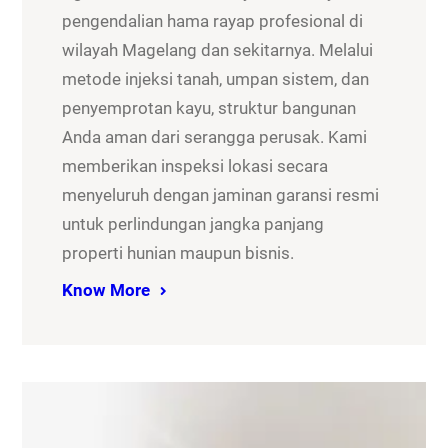
pengendalian hama rayap profesional di
wilayah Magelang dan sekitarnya. Melalui
metode injeksi tanah, umpan sistem, dan
penyemprotan kayu, struktur bangunan
Anda aman dari serangga perusak. Kami
memberikan inspeksi lokasi secara
menyeluruh dengan jaminan garansi resmi
untuk perlindungan jangka panjang
properti hunian maupun bisnis.
Know More