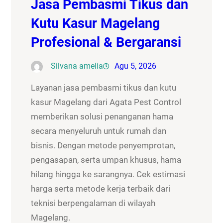
Jasa Pembasmi Tikus dan
Kutu Kasur Magelang
Profesional & Bergaransi
Silvana amelia
Agu 5, 2026
Layanan jasa pembasmi tikus dan kutu
kasur Magelang dari Agata Pest Control
memberikan solusi penanganan hama
secara menyeluruh untuk rumah dan
bisnis. Dengan metode penyemprotan,
pengasapan, serta umpan khusus, hama
hilang hingga ke sarangnya. Cek estimasi
harga serta metode kerja terbaik dari
teknisi berpengalaman di wilayah
Magelang.