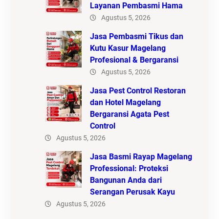
Layanan Pembasmi Hama
Agustus 5, 2026
Jasa Pembasmi Tikus dan
Kutu Kasur Magelang
Profesional & Bergaransi
Agustus 5, 2026
Jasa Pest Control Restoran
dan Hotel Magelang
Bergaransi Agata Pest
Control
Agustus 5, 2026
Jasa Basmi Rayap Magelang
Professional: Proteksi
Bangunan Anda dari
Serangan Perusak Kayu
Agustus 5, 2026