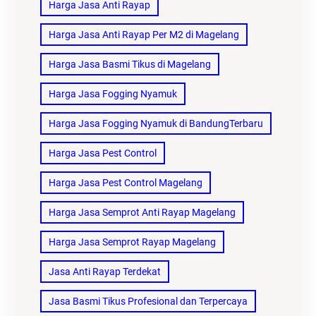
Harga Jasa Anti Rayap
Harga Jasa Anti Rayap Per M2 di Magelang
Harga Jasa Basmi Tikus di Magelang
Harga Jasa Fogging Nyamuk
Harga Jasa Fogging Nyamuk di BandungTerbaru
Harga Jasa Pest Control
Harga Jasa Pest Control Magelang
Harga Jasa Semprot Anti Rayap Magelang
Harga Jasa Semprot Rayap Magelang
Jasa Anti Rayap Terdekat
Jasa Basmi Tikus Profesional dan Terpercaya