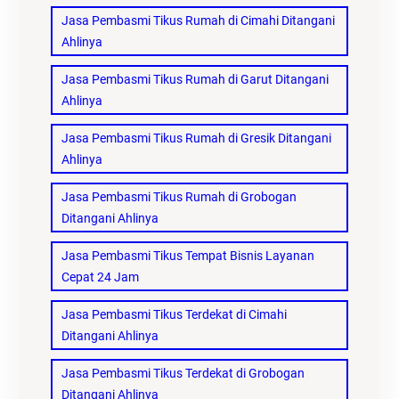
Jasa Pembasmi Tikus Rumah di Cimahi Ditangani
Ahlinya
Jasa Pembasmi Tikus Rumah di Garut Ditangani
Ahlinya
Jasa Pembasmi Tikus Rumah di Gresik Ditangani
Ahlinya
Jasa Pembasmi Tikus Rumah di Grobogan
Ditangani Ahlinya
Jasa Pembasmi Tikus Tempat Bisnis Layanan
Cepat 24 Jam
Jasa Pembasmi Tikus Terdekat di Cimahi
Ditangani Ahlinya
Jasa Pembasmi Tikus Terdekat di Grobogan
Ditangani Ahlinya