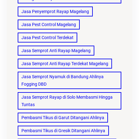
Jasa Penyemprot Rayap Magelang
Jasa Pest Control Magelang
Jasa Pest Control Terdekat
Jasa Semprot Anti Rayap Magelang
Jasa Semprot Anti Rayap Terdekat Magelang
Jasa Semprot Nyamuk di Bandung Ahlinya
Fogging DBD
Jasa Semprot Rayap di Solo Membasmi Hingga
Tuntas
Pembasmi Tikus di Garut Ditangani Ahlinya
Pembasmi Tikus di Gresik Ditangani Ahlinya