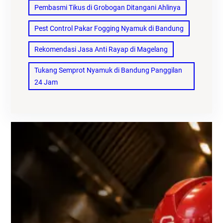
Pembasmi Tikus di Grobogan Ditangani Ahlinya
Pest Control Pakar Fogging Nyamuk di Bandung
Rekomendasi Jasa Anti Rayap di Magelang
Tukang Semprot Nyamuk di Bandung Panggilan
24 Jam