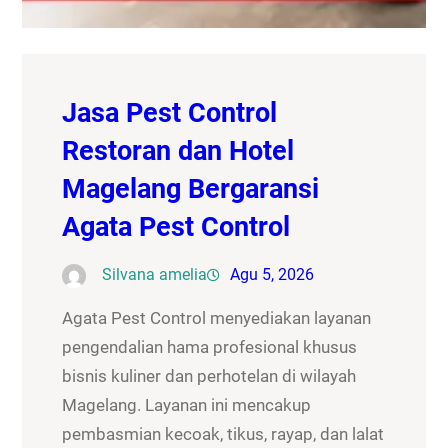
Jasa Pest Control
Restoran dan Hotel
Magelang Bergaransi
Agata Pest Control
Silvana amelia
Agu 5, 2026
Agata Pest Control menyediakan layanan
pengendalian hama profesional khusus
bisnis kuliner dan perhotelan di wilayah
Magelang. Layanan ini mencakup
pembasmian kecoak, tikus, rayap, dan lalat