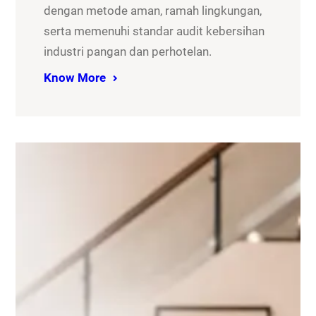
dengan metode aman, ramah lingkungan,
serta memenuhi standar audit kebersihan
industri pangan dan perhotelan.
Know More