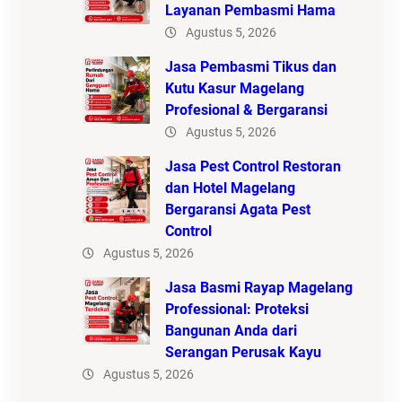
Layanan Pembasmi Hama
Agustus 5, 2026
Jasa Pembasmi Tikus dan
Kutu Kasur Magelang
Profesional & Bergaransi
Agustus 5, 2026
Jasa Pest Control Restoran
dan Hotel Magelang
Bergaransi Agata Pest
Control
Agustus 5, 2026
Jasa Basmi Rayap Magelang
Professional: Proteksi
Bangunan Anda dari
Serangan Perusak Kayu
Agustus 5, 2026