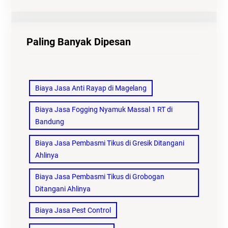
Paling Banyak Dipesan
Biaya Jasa Anti Rayap di Magelang
Biaya Jasa Fogging Nyamuk Massal 1 RT di
Bandung
Biaya Jasa Pembasmi Tikus di Gresik Ditangani
Ahlinya
Biaya Jasa Pembasmi Tikus di Grobogan
Ditangani Ahlinya
Biaya Jasa Pest Control