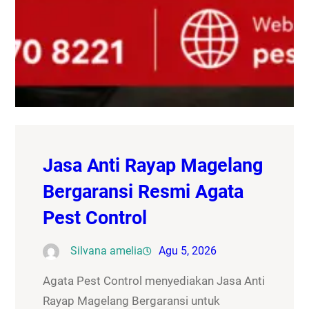
Jasa Anti Rayap Magelang
Bergaransi Resmi Agata
Pest Control
Silvana amelia
Agu 5, 2026
Agata Pest Control menyediakan Jasa Anti
Rayap Magelang Bergaransi untuk