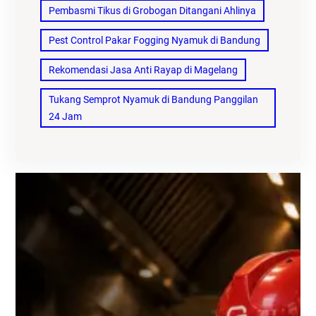
Pembasmi Tikus di Grobogan Ditangani Ahlinya
Pest Control Pakar Fogging Nyamuk di Bandung
Rekomendasi Jasa Anti Rayap di Magelang
Tukang Semprot Nyamuk di Bandung Panggilan
24 Jam