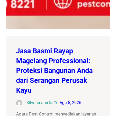
Jasa Basmi Rayap
Magelang Professional:
Proteksi Bangunan Anda
dari Serangan Perusak
Kayu
Silvana amelia
Agu 5, 2026
Agata Pest Control menyediakan layanan